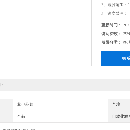
2、速度范围：10-
3、速度缓冲：10
4、金属刮擦头直径：
更新时间：
202
7mm
访问次数：
295
5、金属刮擦头
所属分类：
多
物理形式（如刮
联
明：
其他品牌
产地
全新
自动化程