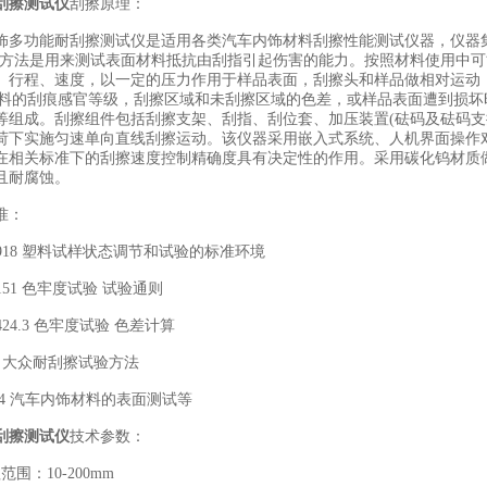
刮擦测试仪
刮擦原理：
功能耐刮擦测试仪是适用各类汽车内饰材料刮擦性能测试仪器，仪器集
试方法是用来测试表面材料抵抗由刮指引起伤害的能力。按照材料使用中
、行程、速度，以一定的压力作用于样品表面，刮擦头和样品做相对运动
定材料的刮痕感官等级，刮擦区域和未刮擦区域的色差，或样品表面遭到损坏
等组成。刮擦组件包括刮擦支架、刮指、刮位套、加压装置(砝码及砝码支
荷下实施匀速单向直线刮擦运动。该仪器采用嵌入式系统、人机界面操作
在相关标准下的刮擦速度控制精确度具有决定性的作用。采用碳化钨材质
且耐腐蚀。
准：
918 塑料试样状态调节和试验的标准环境
151 色牢度试验 试验通则
24.3 色牢度试验 色差计算
2 大众耐刮擦试验方法
4 汽车内饰材料的表面测试等
刮擦测试仪
技术参数：
：10-200mm