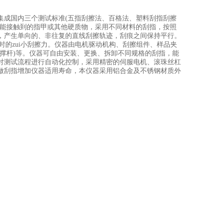
成国内三个测试标准(五指刮擦法、百格法、塑料刮指刮擦
可能接触到的指甲或其他硬质物，采用不同材料的刮指，按照
，产生单向的、非往复的直线刮擦轨迹，刮痕之间保持平行。
时的zui小刮擦力。仪器由电机驱动机构、刮擦组件、样品夹
撑杆)等。仪器可自由安装、更换、拆卸不同规格的刮指，能
对测试流程进行自动化控制，采用精密的伺服电机、滚珠丝杠
做刮指增加仪器适用寿命，本仪器采用铝合金及不锈钢材质外