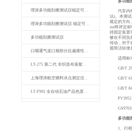
多功能
理涛多功能刮擦测试仪稳定可靠 操作维修
汽车内饰多
法)。本测
规定的方向
理涛多功能刮擦测试仪 稳定可靠 操作维修
zui终评
持固定装置
多功能刮擦测试仪
够在不同负
传动，对于
观简洁轻便
口咽通气道口颊部分抗扁瘪性测试仪 可任意设置加持距离
适用标
LT-275 第二代 非织造布落絮试验机 需要在哪种环境下试验？
GB/T 2
上海理涛航空燃料冰点测定仪：以创新科技护航航空安全
GB/T 6
GB/T 84
LT-F992 全自动石油产品色度测定仪 质量保证
PV395
GS9703
多功能
1、行程范围