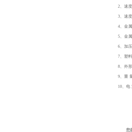
2、速度范围
3、速度缓
4、金属刮擦头
5、金属刮
6、加压砝码
7、塑料刮指：
8、外形尺寸
9、重 量：
10、电 源 
您