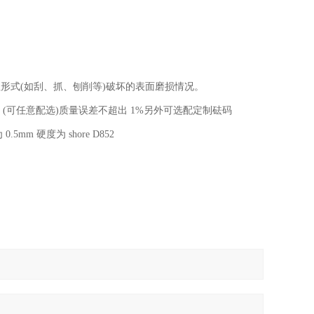
式(如刮、抓、刨削等)破坏的表面磨损情况。
N (可任意配选)质量误差不超出 1%另外可选配定制砝码
m 硬度为 shore D852