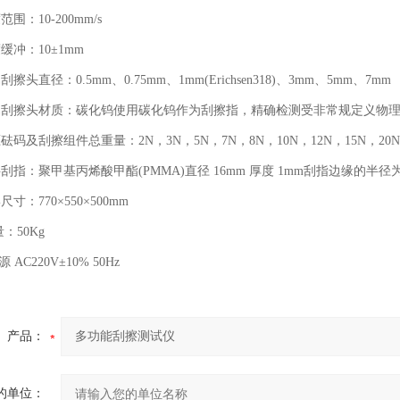
：10-200mm/s
冲：10±1mm
直径：0.5mm、0.75mm、1mm(Erichsen318)、3mm、5mm、7mm
擦头材质：碳化钨使用碳化钨作为刮擦指，精确检测受非常规定义物理形
及刮擦组件总重量：2N，3N，5N，7N，8N，10N，12N，15N，20
聚甲基丙烯酸甲酯(PMMA)直径 16mm 厚度 1mm刮指边缘的半径为 0.5m
：770×550×500mm
50Kg
AC220V±10% 50Hz
产品：
的单位：