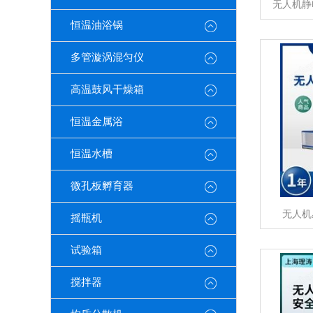
无人机静
恒温油浴锅
多管漩涡混匀仪
高温鼓风干燥箱
恒温金属浴
恒温水槽
微孔板孵育器
无人机
摇瓶机
试验箱
搅拌器