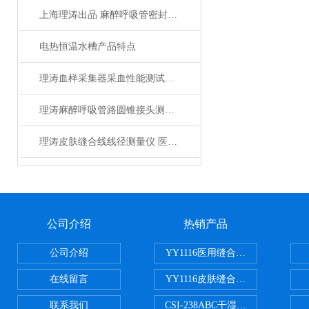
上海理涛出品 麻醉呼吸管密封测试仪 技术参数指导
电热恒温水槽产品特点
理涛血样采集器采血性能测试仪使用防范
理涛麻醉呼吸管路圆锥接头测试仪测试稳定
理涛皮肤缝合线线径测量仪 医用缝合线线径试验仪 线径测定仪
公司介绍
热销产品
公司介绍
YY1116医用缝合线线径试验仪
在线留言
YY1116皮肤缝合线线径测量仪
联系我们
CSI-238ABC干湿电动摩擦色牢