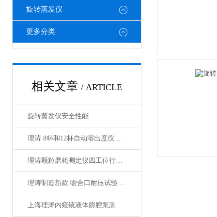
旋转蒸发仪
更多分类
相关文章
/ ARTICLE
旋转蒸发仪安全性能
理涛 8杯和12杯自动溶出度仪 双区双控循环系统 双区双控搅拌系统
理涛颗粒磨耗测定仪四工位行业论文 测试稳定
理涛制造新款 吻合口耐压试验仪 实验材料客户自备
上海理涛内窥镜液体膨腔泵测定仪：质量保证