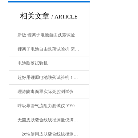
相关文章
/ ARTICLE
新版 锂离子电池自由跌落试验箱 可用于哪些试验？
锂离子电池自由跌落试验机 需满足以下实验要求
电池跌落试验机
超好用锂原电池跌落试验机！一台硬核测试仪！看上海理涛如何花式介绍
理涛防毒面罩实际死腔测试仪技术参数 源头厂货
呼吸导管气流阻力测试仪 YY0461-2003 是什么？上海理涛！
无菌皮肤缝合线线径测量仪满足标准YY1116-2010带劲！
一次性使用皮肤缝合线线径测量仪，上海理涛严格管控质量问题！保姆级教学！