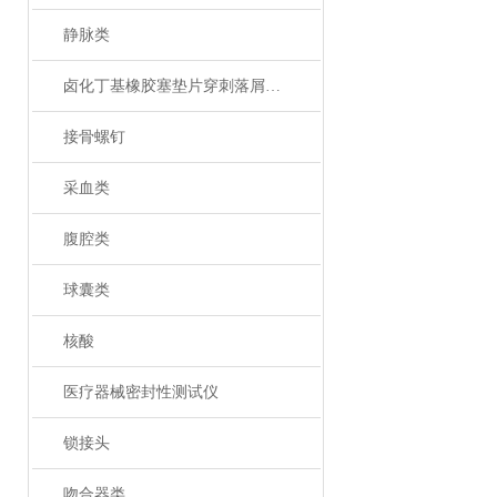
静脉类
卤化丁基橡胶塞垫片穿刺落屑和穿刺力测试仪
接骨螺钉
采血类
腹腔类
球囊类
核酸
医疗器械密封性测试仪
锁接头
吻合器类