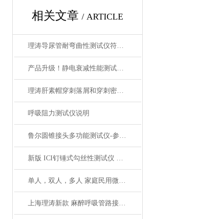
相关文章
/ ARTICLE
理涛导尿管耐弯曲性测试仪符合标准 产品参数
产品升级！静电衰减性能测试仪 GB 19082-2009 技术优势
理涛肝素帽穿刺落屑和穿刺密封性测试仪
呼吸阻力测试仪说明
鲁尔圆锥接头多功能测试仪-参数解析
新版 ICI钉锤式勾丝性测试仪 钉锤植针数11根 理涛制造
单人，双人，多人 家庭民用微高压氧舱 内外旋转式泄压阀 微高压氧发生器
上海理涛新款 麻醉呼吸管路接头测试仪 可测试哪些性能指标？