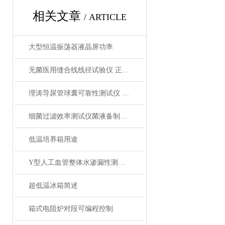
相关文章
/ ARTICLE
大型恒温振荡器液晶屏功率
无菌医用缝合线线径试验仪 正品，现货，好用——都在上海理涛
理涛导尿管球囊可靠性测试仪 技术交流 应用设计
细菌过滤效率测试仪菌液备制有哪些？
低温培养箱用途
Y型人工血管整体水渗漏性测试仪 配置接头快插介绍 理涛
超低温冰箱简述
箱式电阻炉对段可编程控制