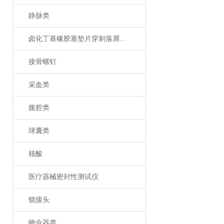
静脉类
卤化丁基橡胶塞垫片穿刺落屑和穿刺力测试仪
接骨螺钉
采血类
腹腔类
球囊类
核酸
医疗器械密封性测试仪
锁接头
吻合器类