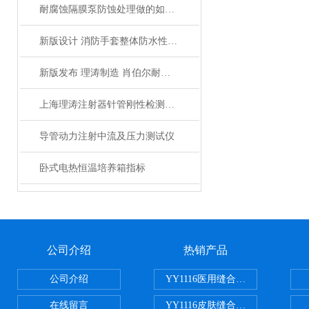
耐腐蚀隔膜泵防蚀处理做的如何？
新版设计 消防手套整体防水性能测试仪 13.6Nm扭矩夹钳
新版发布 理涛制造 肖伯尔耐磨仪 操作方法来咯！
上海理涛注射器针管刚性检测仪器，该用什么词儿来形容这台仪器？
导管动力注射中流及压力测试仪
卧式电热恒温培养箱指标
公司介绍
热销产品
公司介绍
YY1116医用缝合线线径试验仪
在线留言
YY1116皮肤缝合线线径测量仪