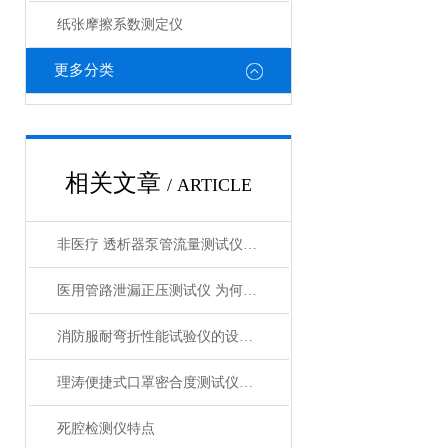
纸张摩擦系数测定仪
更多分类
相关文章
/ ARTICLE
非医疗 透析器泵管流量测试仪 YY 0267-2016 仪器原理
医用管路泄漏正压测试仪 为何会这么C销？原因是什么？上海理涛发布
消防服耐弯折性能试验仪的设计原理与测试方法揭秘
理涛便捷式口罩密合度测试仪符合标准 产品参数
死腔检测仪特点