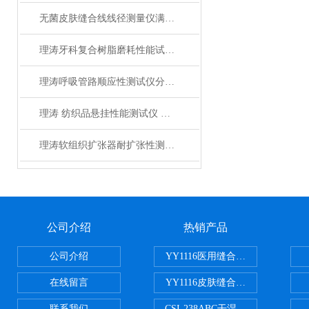
无菌皮肤缝合线线径测量仪满足标准YY1116-2010带劲！
理涛牙科复合树脂磨耗性能试验仪源头厂货 符合标准
理涛呼吸管路顺应性测试仪分析标准 专业知识
理涛 纺织品悬挂性能测试仪 不锈钢外壳 速度连续可调
理涛软组织扩张器耐扩张性测试仪测试稳定
公司介绍
热销产品
公司介绍
YY1116医用缝合线线径试验仪
在线留言
YY1116皮肤缝合线线径测量仪
联系我们
CSI-238ABC干湿电动摩擦色牢