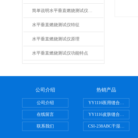
简单说明水平垂直燃烧测试仪的组成及校准目的
水平垂直燃烧测试仪特征
水平垂直燃烧测试仪原理
水平垂直燃烧测试仪功能特点
公司介绍
热销产品
公司介绍
YY1116医用缝合线线径
在线留言
YY1116皮肤缝合线线径
联系我们
CSI-238ABC干湿电动