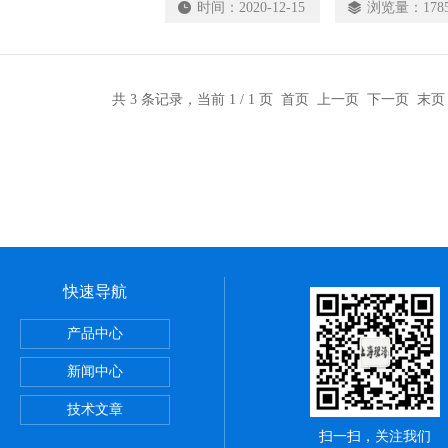
时间：
2020-12-15
浏览量：
178
料型式认可或其它固体可燃材料行业。
共 3 条记录，当前 1 / 1 页 首页 上一页 下一页 末
快速导航
试验仪
产品中心
测量仪
新闻中心
摩擦色牢度测试仪
技术文章
扫一扫，关注我们