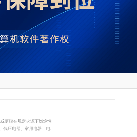
胶或薄膜在规定火源下燃烧性
、低压电器、家用电器、电
电子塑料或橡胶产品及其组