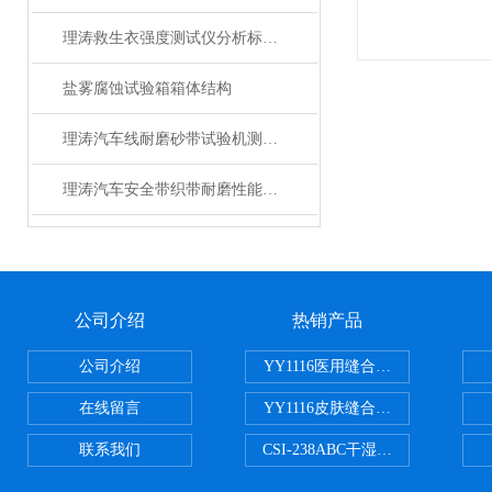
理涛救生衣强度测试仪分析标准 专业知识
盐雾腐蚀试验箱箱体结构
理涛汽车线耐磨砂带试验机测试稳定
理涛汽车安全带织带耐磨性能试验机测试稳定
公司介绍
热销产品
公司介绍
YY1116医用缝合线线径试验仪
在线留言
YY1116皮肤缝合线线径测量仪
联系我们
CSI-238ABC干湿电动摩擦色牢