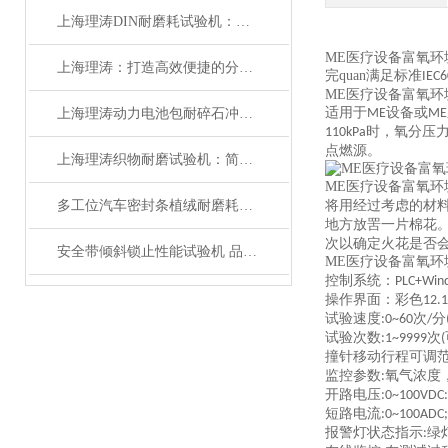
上海理涛DIN耐磨耗试验机：质量保证
ME医疗设备富氧
上海理涛：打造高效便捷的分供气管与转换装置连接强度试验机
完quan满足标准
IEC6
ME医疗设备富氧环
适用于
设备或
上海理涛动力电池包耐碎石冲击试验机：性能稳定
ME
ME
时，氧分压
110kPa
点燃源。
上海理涛织物耐磨试验机：简单高效，操作便捷
ME医疗设备富氧
多工位汽车密封条植绒耐磨耗试验机 性能稳定 上海理涛
将用经过考虑的材
地方放罟一片棉花
次以确定火花是否
安全带倾斜锁止性能试验机 品质优良 上海理涛自动化科技有限公司
ME医疗设备富氧
控制系统：
PLC+Win
操作界面：彩色
12.1
试验速度
次
分
:0~60
/
试验次数
次
:1~9999
(
撞针移动行程可调
监控参数
氧气浓度
:
开路电压
:0~100VDC:
短路电流
:0~100ADC;
报警灯状态指示
绿
: