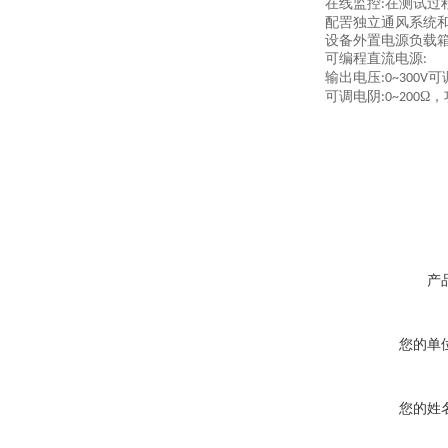
在线监控
在测试过
:
配罟独立通风系统
设备外置电源负载
可编程直流电源
:
输出电压
可
:0~300V
可调电阴
Ω，
:0~200
产
您的单
您的姓