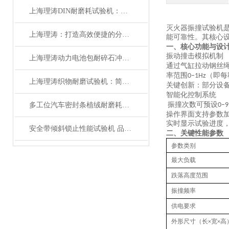
上海理涛DIN耐磨耗试验机：质量保证
灭火器振撞试验机
上海理涛：打造高效便捷的分供气管与转换装置连接强度试验机
能可靠性。其核心
一、核心功能与设
振动撞击模拟机制
上海理涛动力电池包耐碎石冲击试验机：性能稳定
通过气缸拉动钢丝
率范围
（即每
‌0–1Hz‌
上海理涛织物耐磨试验机：简单高效，操作便捷
关键创新：部分设
智能化控制系统
振撞次数可预设
多工位汽车密封条植绒耐磨耗试验机 性能稳定 上海理涛
‌0–
操作界面支持参数
实时显示试验进度
安全带倾斜锁止性能试验机 品质优良 上海理涛自动化科技有限公司
二、关键性能参数
参数类别
最大负载
跌落高度范围
振撞频率
供电要求
外形尺寸（长
宽
高
×
×