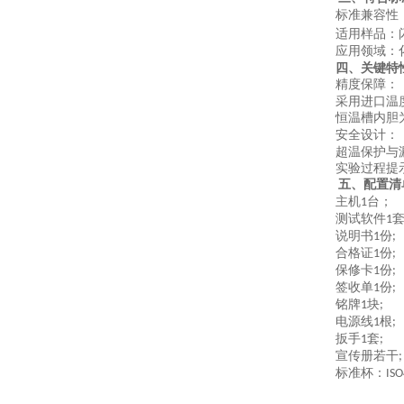
标准兼容性
适用样品
：
应用领域
：
四、关键特
精度保障
：
采用进口温
恒温槽内胆
安全设计
：
超温保护与
实验过程提
五、配置清
主机
台；
1
测试软件
1
说明书
份
1
;
合格证
份
1
;
保修卡
份
1
;
签收单
份
1
;
铭牌
块
1
;
电源线
根
1
;
扳手
套
1
;
宣传册若干
;
标准杯：
ISO