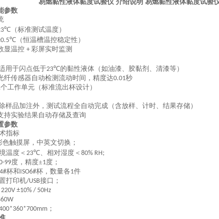
易燃黏性液体黏度试验仪 介绍说明
易燃黏性液体黏度试验仪
能参数
统
（标准测试温度）
23℃
（恒温槽温控稳定性）
±0.5℃
数显温控
彩屏实时监测
+
适用于闪点低于
的黏性液体（如油漆、胶黏剂、清漆等）
23℃
光纤传感器自动检测流动时间，精度达
秒
0.01
个工作单元（标准流出杯设计）
1
除样品加注外，测试流程全自动完成（含放样、计时、结果存储）
支持实验结果自动存储及查询
置参数
术指标
彩色触摸屏
，中英文切换；
境温度＜
、相对湿度＜
23℃
80% RH
;
度，精度±
度；
0-99
1
杯
和
杯，数量各
件
4#
ISO6#
1
置打印机
接口
；
/USB
 220V ±10% / 50Hz
360W
；
400
*
360
*
700
mm
准