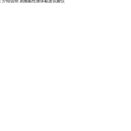
 介绍说明
易燃黏性液体黏度试验仪