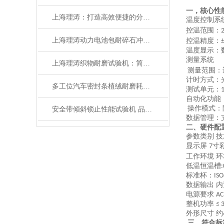
一，
核心性
上海理涛：打造高效便捷的分供气管与转换装置连接强度试验机
温度控制系
控温范围
：
上海理涛动力电池包耐碎石冲击试验机：性能稳定
控温精度
：
温度显示
：
测量系统
上海理涛织物耐磨试验机：简单高效，操作便捷
测量范围
：
计时方式
：
多工位汽车密封条植绒耐磨耗试验机 性能稳定 上海理涛
测试单元
：
自动化功能
操作模式
：
安全带倾斜锁止性能试验机 品质优良 上海理涛自动化科技有限公司
数据管理
：
二、硬件配
参数类别
技
显示屏
寸
7
工作环境
环
低温恒温槽
:
标准杯：
ISO
数据输出
内
电源要求
AC
整机功率
≤ 
外形尺寸
约
三、符合标