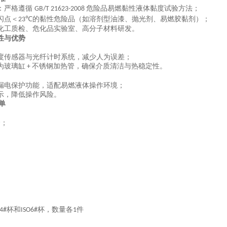
：严格遵循
危险品易燃黏性液体黏度试验方法；
‌GB/T 21623-2008‌
闪点＜
的黏性危险品（如溶剂型油漆、抛光剂、易燃胶黏剂）；
23℃
化工质检、危化品实验室、高分子材料研发。
性与优势
度传感器与光纤计时系统，减少人为误差；
为玻璃缸
不锈钢加热管，确保介质清洁与热稳定性。
+
漏电保护功能，适配易燃液体操作环境；
示，降低操作风险。
单
套；
杯
和
杯，数量各
件
4#
ISO6#
1