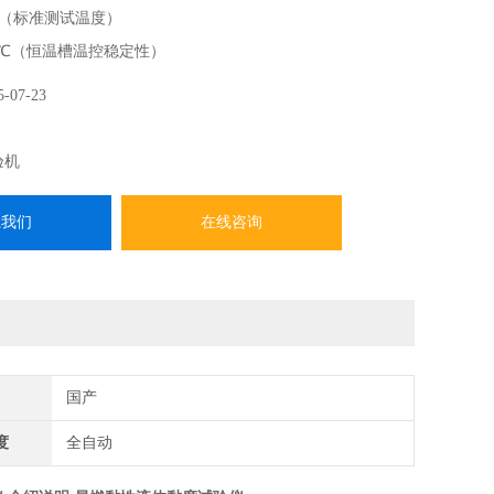
3℃（标准测试温度）
0.5℃（恒温槽温控稳定性）
显温控 + 彩屏实时监测
5-07-23
验机
系我们
在线咨询
国产
度
全自动