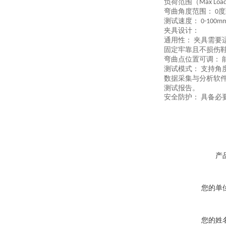
负荷范围（
Max Loa
弯曲角度范围：
度
‌ 0
测试速度：
‌
0-100m
夹具设计：
通用性：
夹具需要
‌
固定牢靠且不损伤
弯曲点位置可调：
‌
测试模式：
支持角
‌
数据采集与分析软
测试报告。
安全防护：
具备必
‌
产
您的单
您的姓