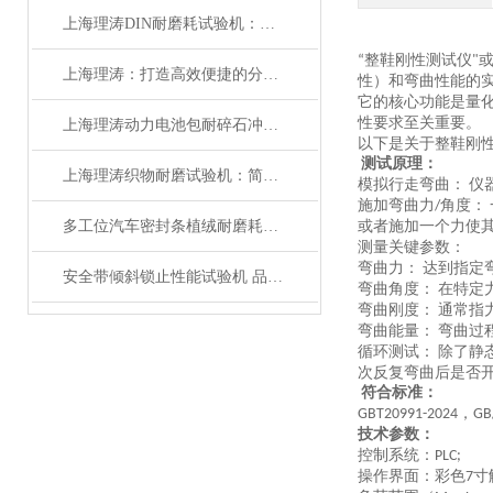
上海理涛DIN耐磨耗试验机：质量保证
整鞋刚性测试仪
“
"
上海理涛：打造高效便捷的分供气管与转换装置连接强度试验机
性）和弯曲性能
的
它的核心功能是
量
性要求
至关重要。
上海理涛动力电池包耐碎石冲击试验机：性能稳定
以下是关于整鞋刚
测试原理：
上海理涛织物耐磨试验机：简单高效，操作便捷
模拟行走弯曲：
仪
‌
施加弯曲力
角度：
/
‌
多工位汽车密封条植绒耐磨耗试验机 性能稳定 上海理涛
或者施加一个
力
使
测量关键参数：
弯曲力：
达到指定
‌
安全带倾斜锁止性能试验机 品质优良 上海理涛自动化科技有限公司
弯曲角度：
在特定
‌
弯曲刚度：
通常指
‌
弯曲能量：
弯曲过
‌
循环测试：
除了静
‌
次反复弯曲后是否
符合标准：
，
GBT20991
-2024
GB
技术参数：
控制系统：
PLC;
操作界面：彩色
寸
7