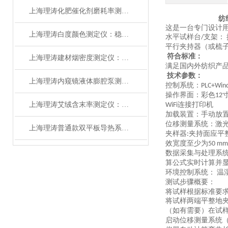
上海理涛化肥催化剂磨耗率测定仪：以性能稳定护航催化效率
纺
这是一台专门设计
上海理涛白度颜色测定仪：稳定性好
水平试样台
支架：
/
‌
平行夹持器（或梳
符合标准：
上海理涛建材烟密度测定仪：精准测试
满足国内外纺织产
技术参数：
上海理涛内窥镜液体膨腔泵测定仪：质量保证
控制系统：
PLC+Win
操作界面：彩色
12
上海理涛艾绒含末率测定仪：精准测量
连接打印机
WiFi
加载装置：
手动放
位移测量系统：
激
上海理涛普通款双平板导热系数测定仪：精准检测，信赖之选
夹样器
夹持面应平
:
效宽度至少为
50 mm
数据采集与处理系
算公式实时计算并
环境控制系统：
温
‌
测试步骤概要：
将试样根据标准要
将试样两端平整地
（如有需要）在试
启动位移测量系统