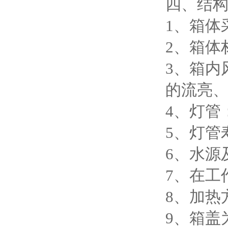
四、结
1、箱体
2、箱体材
3、箱内
的流亮
4、灯管
5、灯管寿
6、水源
7、在工
8、加热
9、箱盖