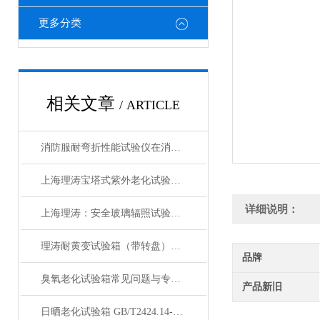
更多分类
相关文章
/ ARTICLE
消防服耐弯折性能试验仪在消防服热防护性能衰减评估中的应用
上海理涛宝塔式紫外老化试验箱：性能稳定，科研与生产的理想选择
详细说明：
上海理涛：安全玻璃辐照试验箱，精准检测确保品质
理涛耐黄变试验箱（带转盘）操作规程 检测数据精准 符合测试标准
品牌
臭氧老化试验箱常见问题与专业解决方案汇总
产品新旧
日晒老化试验箱 GB/T2424.14-1995 综合气候试验装置 功能介绍