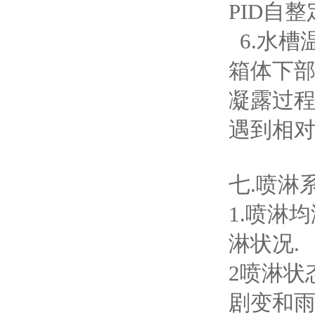
PID自
6.水槽
箱体下
凝露过
遇到相
七.喷淋
1.喷淋
淋状况.
2喷淋状
剧变和雨