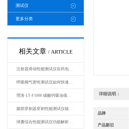
测试仪
更多分类
相关文章
/ ARTICLE
注射器滑动性能测试仪在药包材检测中的应用
呼吸阀气密性测试仪如何快速判断呼吸阀是否失效？
详细说明：
理涛 LT-F1000 碳酸钙吸油值测试仪 介绍说明
腹部穿刺器穿刺性能测试仪核心测试指标：穿刺力、峰值力、穿透力解析
品牌
球囊综合性能测试仪功能解析：额定爆破压（RBP）、顺应性、疲劳强度
产品新旧