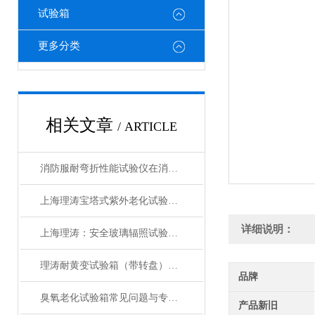
试验箱
更多分类
相关文章
/ ARTICLE
消防服耐弯折性能试验仪在消防服热防护性能衰减评估中的应用
上海理涛宝塔式紫外老化试验箱：性能稳定，科研与生产的理想选择
详细说明：
上海理涛：安全玻璃辐照试验箱，精准检测确保品质
理涛耐黄变试验箱（带转盘）操作规程 检测数据精准 符合测试标准
品牌
臭氧老化试验箱常见问题与专业解决方案汇总
产品新旧