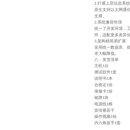
打通上层信息系统
1.‌
原生支持以太网通
支撑。
系统兼容性强
2.‌
统一了开发环境，
件，适配更多差异
架构精简易扩展
3.‌
采用统一数据库、
本大幅降低。
八，发货清单
主机
台
1
测试软件
套
1
说明书
本
1
合格证
份
1
保修卡
份
1
铭牌
块
1
电源线
根
1
宣传册若干
操作视频
份
1
内六角扳手
套
1