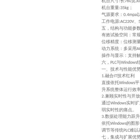
机台尺寸
长
宽
:
760
30
机台重量
；
:35kg
气源要求：
0.4mpa
工作电源
、
:AC220V
五，
结构与功能参
有效试验空间
：常
位移精度
：位移测
动力系统
：多采用
A
操作与显示
：支持
六，
与
PLC
Windows
一、技术与性能优
融合
技术红利
1.‌
IT
直接依托
平
Windows
升系统整体运行效
兼顾实时性与开放
2.‌
通过
实时扩
Windows
弱实时性的痛点。
数据处理能力跃升
3.‌
依托
的图形
Windows
调节等传统
难以
PLC
七，
集成与扩展优