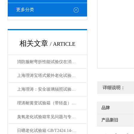
更多分类
相关文章
/ ARTICLE
消防服耐弯折性能试验仪在消防服热防护性能衰减评估中的应用
上海理涛宝塔式紫外老化试验箱：性能稳定，科研与生产的理想选择
详细说明：
上海理涛：安全玻璃辐照试验箱，精准检测确保品质
理涛耐黄变试验箱（带转盘）操作规程 检测数据精准 符合测试标准
品牌
臭氧老化试验箱常见问题与专业解决方案汇总
产品新旧
日晒老化试验箱 GB/T2424.14-1995 综合气候试验装置 功能介绍