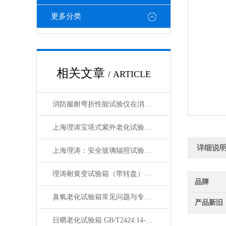
更多分类
相关文章
/ ARTICLE
消防服耐弯折性能试验仪在消防服热防护性能衰减评估中的应用
上海理涛宝塔式紫外老化试验箱：性能稳定，科研与生产的理想选择
详细说
上海理涛：安全玻璃辐照试验箱，精准检测确保品质
理涛耐黄变试验箱（带转盘）操作规程 检测数据精准 符合测试标准
品牌
臭氧老化试验箱常见问题与专业解决方案汇总
产品新旧
日晒老化试验箱 GB/T2424.14-1995 综合气候试验装置 功能介绍