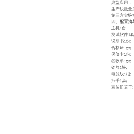
典型应用
：
生产线批量
第三方实验
四、配置清
主机
台；
1
测试软件
1
说明书
份
1
;
合格证
份
1
;
保修卡
份
1
;
签收单
份
1
;
铭牌
块
1
;
电源线
根
1
;
扳手
套
1
;
宣传册若干
;