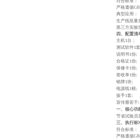
符合标准：
严格遵循
G
典型应用
：
生产线批量
第三方实验
四、配置清
主机
台；
1
测试软件
1
说明书
份
1
;
合格证
份
1
;
保修卡
份
1
;
签收单
份
1
;
铭牌
块
1
;
电源线
根
1
;
扳手
套
1
;
宣传册若干
;
一、核心功
节省试验员
三、
执行
标
符合标准：
严格遵循
G