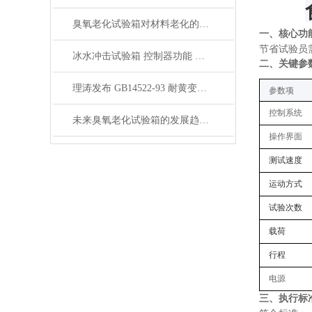
臭氧老化试验箱对材料老化的影响是怎样的？
一、核心功
节省试验员
冰水冲击试验箱 控制器功能 安全保护系统 上海理涛发布
二、关键
参
理涛发布 GB14522-93 耐黄变试验箱 温度控制 湿度控制
参数项
控制系统
未来臭氧老化试验箱的发展趋势是什么？
操作界面
测试速度
运动方式
试验次数
载荷
行程
电源
三、
执行
标