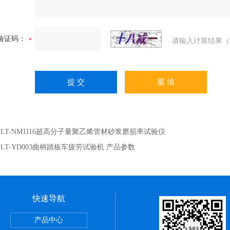
验证码：
请输入计算结果（
：
LT-NM1116超高分子量聚乙烯管材砂浆磨损率试验仪
：
LT-YD003曲柄踏板车疲劳试验机 产品参数
快速导航
试验仪
产品中心