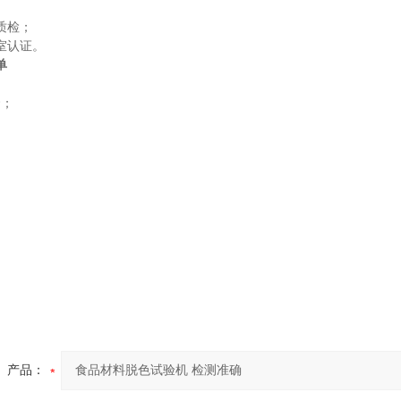
质检；
室认证。
单
套；
产品：