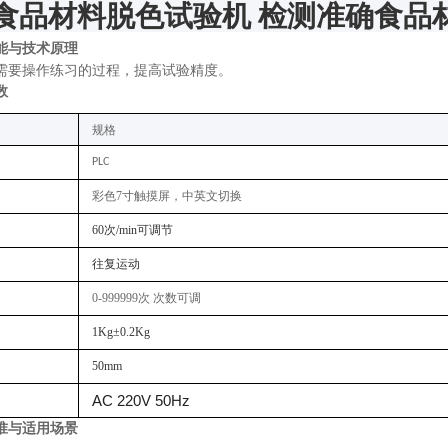
食品材料脱色试验机 检测准确
食品
能与技术原理
需要操作练习的过程，提高试验精度。
数
规格
PLC
彩色
7
寸
触摸屏
，中英文切换
60
次/min可调节
往复运动
0-999999次
次数可调
1Kg±0.2Kg
50mm
AC 220V
50Hz
准与适用场景