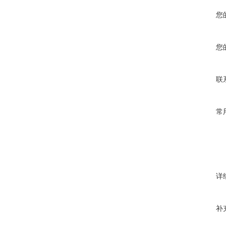
您
您
联
常
详
补