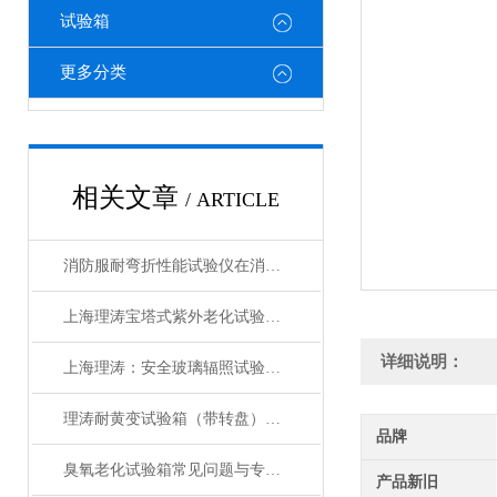
试验箱
更多分类
相关文章
/ ARTICLE
消防服耐弯折性能试验仪在消防服热防护性能衰减评估中的应用
上海理涛宝塔式紫外老化试验箱：性能稳定，科研与生产的理想选择
详细说明：
上海理涛：安全玻璃辐照试验箱，精准检测确保品质
理涛耐黄变试验箱（带转盘）操作规程 检测数据精准 符合测试标准
品牌
臭氧老化试验箱常见问题与专业解决方案汇总
产品新旧