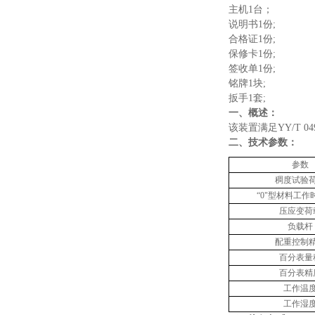
主机1台；
说明书1份;
合格证1份;
保修卡1份;
签收单1份;
铭牌1块;
扳手1
‌一、概述：
该装置满足
YY/T 04
‌二、技术参数：
参数
稠度试验
“0"型材料工作
压应变荷
负载杆
配重
控制
百分表量
百分表精
工作温
工作湿