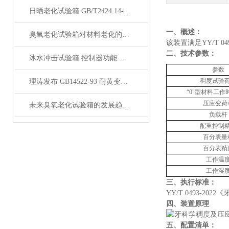
日晒老化试验箱 GB/T2424.14-1995 综合气候试验装置 功能介绍
‌一、概述：
臭氧老化试验箱对材料老化的影响是怎样的？
该装置满足
YY/T 04
‌二、技术参数：
冰水冲击试验箱 控制器功能 安全保护系统 上海理涛发布
参数
稠度试验
理涛发布 GB14522-93 耐黄变试验箱 温度控制 湿度控制
“0"型材料工作
压应变荷
未来臭氧老化试验箱的发展趋势是什么？
负载杆
配重
控制
百分表量
百分表精
工作温
工作湿
三、执行标准
：
YY/T 0493-2022
《
四、装置原理
五、配置清单：