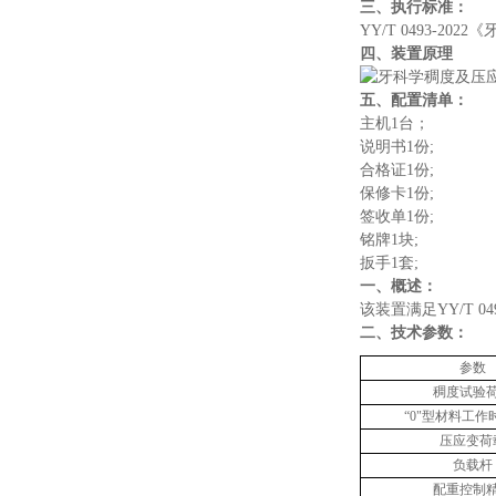
三、执行标准
：
YY/T 0493-2022
《
四、装置原理
五、配置清单：
主机1台；
说明书1份;
合格证1份;
保修卡1份;
签收单1份;
铭牌1块;
扳手1
‌一、概述：
该装置满足
YY/T 04
‌二、技术参数：
参数
稠度试验
“0"型材料工作
压应变荷
负载杆
配重
控制