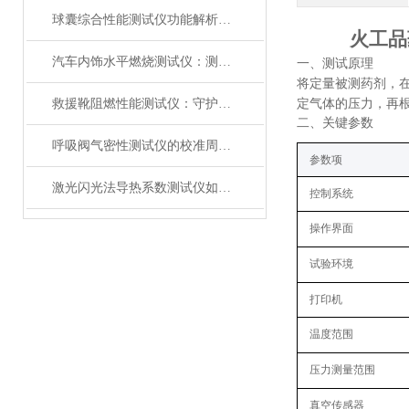
球囊综合性能测试仪功能解析：额定爆破压（RBP）、顺应性、疲劳强度
火工品
汽车内饰水平燃烧测试仪：测试步骤、试样制备与结果判读
一、
测试原理
将定量被测药剂，
救援靴阻燃性能测试仪：守护救援人员足部安全的检测装备
定气体的压力，再
二、关键
参数
呼吸阀气密性测试仪的校准周期与重要性
参数项
激光闪光法导热系数测试仪如何征服极端温度下的材料测试？
控制系统
操作界面
试验环境
打印机
温度范围
压力测量范围
真空传感器