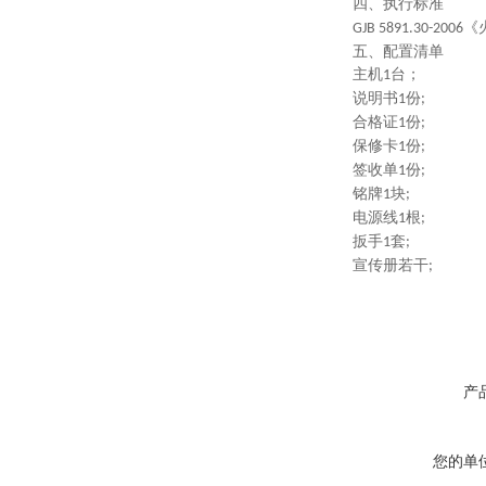
四
、
执行
标准
《
GJB 5891.30-2006
五、配置清单
主机
台；
1
说明书
份
1
;
合格证
份
1
;
保修卡
份
1
;
签收单
份
1
;
铭牌
块
1
;
电源线
根
1
;
扳手
套
1
;
宣传册若干
;
产
您的单