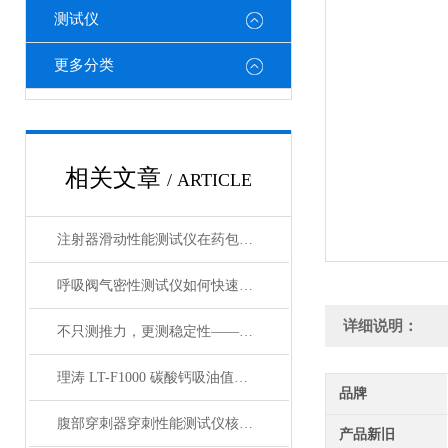
测试仪
更多分类
相关文章
/ ARTICLE
注射器滑动性能测试仪在药包材检测中的应用
呼吸阀气密性测试仪如何快速判断呼吸阀是否失效？
详细说明：
不只测推力，更测稳定性——注射器滑动性能测试仪全面解析
理涛 LT-F1000 碳酸钙吸油值测试仪 介绍说明
品牌
腹部穿刺器穿刺性能测试仪核心测试指标：穿刺力、峰值力、穿透力解析
产品新旧