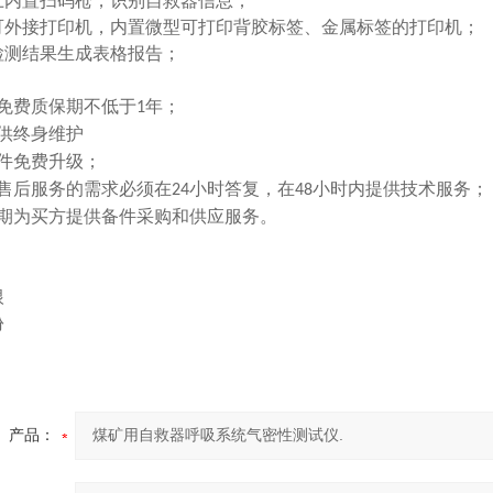
上内置扫码枪，识别自救器信息；
可外接打印机，内置微型可打印背胶标签、金属标签的打印机；
检测结果生成表格报告；
：
免费质保期不低于
年；
1
供终身维护
件免费升级；
售后服务的需求必须在
小时答复，在
小时内提供技术服务；
24
48
期为买方提供备件采购和供应服务。
：
根
份
产品：