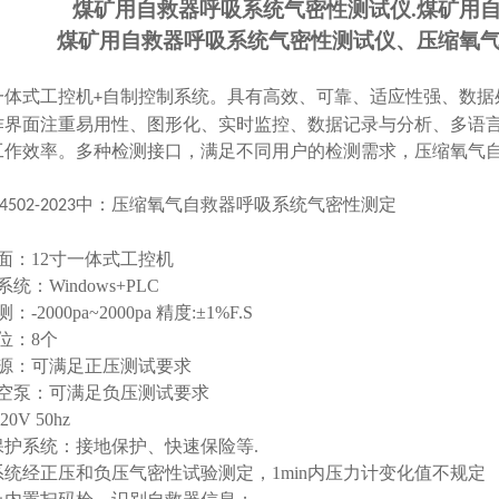
煤矿用自救器呼吸系统气密性测试仪.
煤矿用自
煤矿用自救器呼吸系统气密性测试仪、
压缩氧
：
一体式工控机
自制控制系统。具有高效、可靠、适应性强、数据
+
作界面注重易用性、图形化、实时监控、数据记录与分析、多语
工作效率。多种检测接口，满足不同用户的检测需求，压缩氧气
：
中：压缩氧气自救器呼吸系统气密性测定
4502-2023
：
面：
12
寸一体式工控机
统：Windows+PLC
-2000pa~2000pa
精度:
±1
%F.S
位：8个
源：可满足正压测试要求
空泵：可满足负压测试要求
20V 50hz
保护系统：接地保护、快速保险等.
系统经正压和负压气密性试验测定，1min内压力计变化值不规定