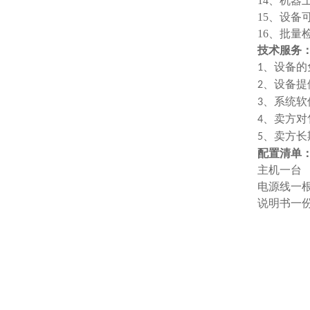
14、
机器
15、
设备
16、
批量
技术服务
、设备的
1
、设备提
2
、系统软
3
、卖方对
4
、卖方长
5
配置清单
主机一台
电源线一
说明书一