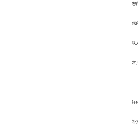
您
您
联
常
详
补