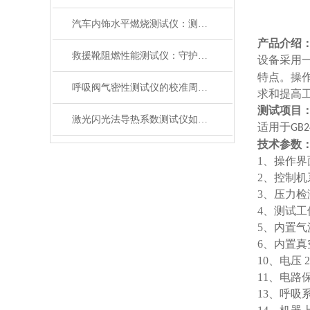
汽车内饰水平燃烧测试仪：测试步骤、试样制备与结果判读
产品介绍
救援靴阻燃性能测试仪：守护救援人员足部安全的检测装备
设备采用
特点。操
呼吸阀气密性测试仪的校准周期与重要性
求和提高
测试项目
激光闪光法导热系数测试仪如何征服极端温度下的材料测试？
适用于
GB2
技术参数
1、操作界
2、控制机系
3、压力检测：
4、测试工
5、
内置气
6、
内置真
10、
电压 2
11
、电路
13、
呼吸