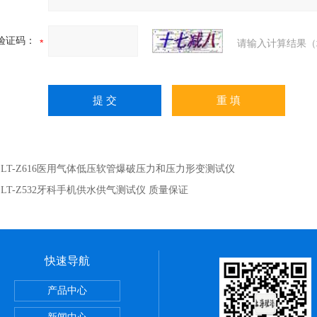
验证码：
请输入计算结果（
：
LT-Z616医用气体低压软管爆破压力和压力形变测试仪
：
LT-Z532牙科手机供水供气测试仪 质量保证
快速导航
试验仪
产品中心