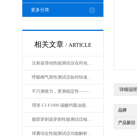
更多分类
相关文章
/ ARTICLE
注射器滑动性能测试仪在药包材检测中的应用
呼吸阀气密性测试仪如何快速判断呼吸阀是否失效？
详细说
不只测推力，更测稳定性——注射器滑动性能测试仪全面解析
理涛 LT-F1000 碳酸钙吸油值测试仪 介绍说明
品牌
腹部穿刺器穿刺性能测试仪核心测试指标：穿刺力、峰值力、穿透力解析
产品新旧
球囊综合性能测试仪功能解析：额定爆破压（RBP）、顺应性、疲劳强度