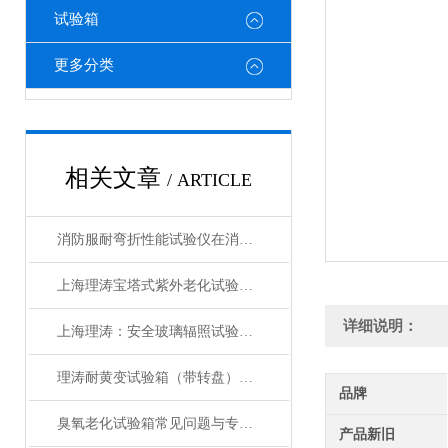
试验箱
更多分类
相关文章
/ ARTICLE
消防服耐弯折性能试验仪在消防服热防护性能衰减评估中的应用
上海理涛宝塔式紫外老化试验箱：性能稳定，科研与生产的理想选择
详细说明：
上海理涛：安全玻璃辐照试验箱，精准检测确保品质
理涛耐黄变试验箱（带转盘）操作规程 检测数据精准 符合测试标准
品牌
臭氧老化试验箱常见问题与专业解决方案汇总
产品新旧