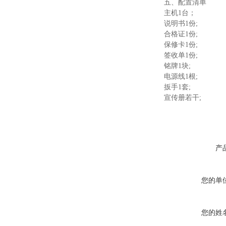
五、配置清单
主机1台；
说明书1份;
合格证1份;
保修卡1份;
签收单1份;
铭牌1块;
电源线1根;
扳手1套;
宣传册若干;
产
您的单
您的姓