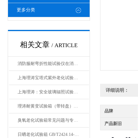
更多分类
相关文章
/ ARTICLE
消防服耐弯折性能试验仪在消防服热防护性能衰减评估中的应用
上海理涛宝塔式紫外老化试验箱：性能稳定，科研与生产的理想选择
详细说明：
上海理涛：安全玻璃辐照试验箱，精准检测确保品质
理涛耐黄变试验箱（带转盘）操作规程 检测数据精准 符合测试标准
品牌
臭氧老化试验箱常见问题与专业解决方案汇总
产品新旧
日晒老化试验箱 GB/T2424.14-1995 综合气候试验装置 功能介绍