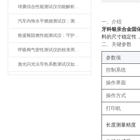
球囊综合性能测试仪功能解析：额定爆破压（RBP）、顺应性、疲劳强度
汽车内饰水平燃烧测试仪：测试步骤、试样制备与结果判读
‌一、
介绍
牙科银汞合金固
救援靴阻燃性能测试仪：守护救援人员足部安全的检测装备
料的尺寸稳定性
‌二、关键参数
呼吸阀气密性测试仪的校准周期与重要性
‌参数项‌
激光闪光法导热系数测试仪如何征服极端温度下的材料测试？
控制系统
操作界面
操作方式
打印机
长度测量精度