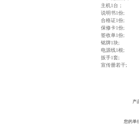
主机1台；
说明书1份;
合格证1份;
保修卡1份;
签收单1份;
铭牌1块;
电源线1根;
扳手1套;
宣传册若干;
产
您的单