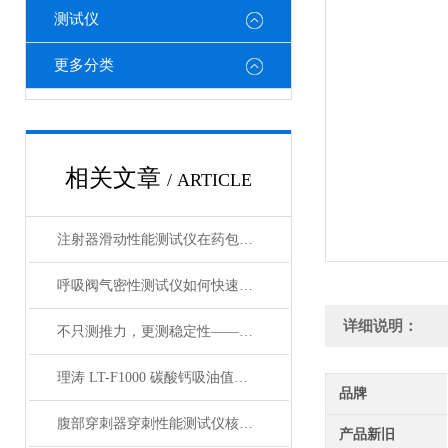
测试仪
更多分类
相关文章
/ ARTICLE
注射器滑动性能测试仪在药包材检测中的应用
呼吸阀气密性测试仪如何快速判断呼吸阀是否失效？
详细说明：
不只测推力，更测稳定性——注射器滑动性能测试仪全面解析
理涛 LT-F1000 碳酸钙吸油值测试仪 介绍说明
品牌
腹部穿刺器穿刺性能测试仪核心测试指标：穿刺力、峰值力、穿透力解析
产品新旧