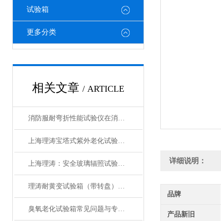
试验箱
更多分类
相关文章
/ ARTICLE
消防服耐弯折性能试验仪在消防服热防护性能衰减评估中的应用
上海理涛宝塔式紫外老化试验箱：性能稳定，科研与生产的理想选择
详细说明：
上海理涛：安全玻璃辐照试验箱，精准检测确保品质
理涛耐黄变试验箱（带转盘）操作规程 检测数据精准 符合测试标准
品牌
臭氧老化试验箱常见问题与专业解决方案汇总
产品新旧