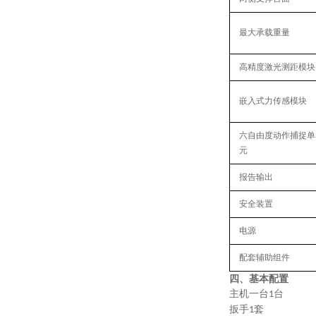
最大承载重量
高精度激光测距模块
嵌入式力传感模块
六自由度动作捕捉单
元
报告输出
安全装置
电源
配套辅助组件
四、基本配置
主机一台
台
1
扳手
套
1