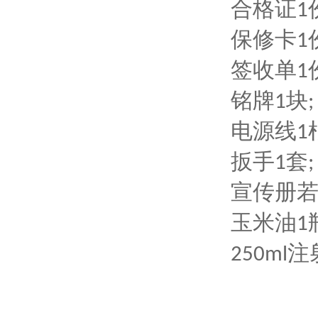
合格证
1
保修卡
1
签收单
1
铭牌
块
1
;
电源线
1
扳手
套
1
;
宣传册
玉米油
1
注
250ml