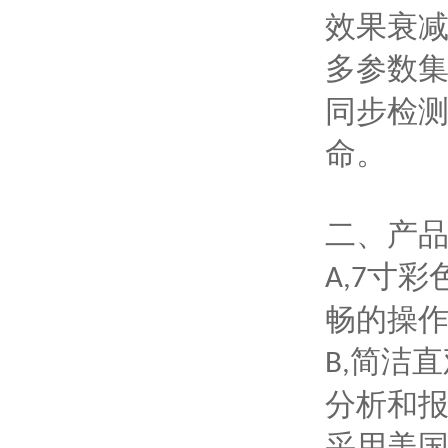
效果衰
多参数
同步检
命。
二、
产
寸彩
A,
7
畅的操
简洁直
B,
分析和
采用美