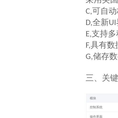
可自动
C,
全新
D,
UI
支持多
E,
具有数
F,
储存数
G,
三
、关
模块
控制系统
操作界面