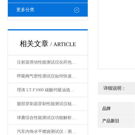
更多分类
相关文章
/ ARTICLE
注射器滑动性能测试仪在药包材检测中的应用
呼吸阀气密性测试仪如何快速判断呼吸阀是否失效？
详细说明：
理涛 LT-F1000 碳酸钙吸油值测试仪 介绍说明
腹部穿刺器穿刺性能测试仪核心测试指标：穿刺力、峰值力、穿透力解析
品牌
球囊综合性能测试仪功能解析：额定爆破压（RBP）、顺应性、疲劳强度
产品新旧
汽车内饰水平燃烧测试仪：测试步骤、试样制备与结果判读