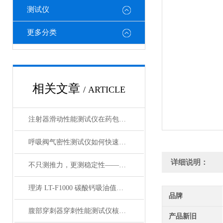
测试仪
更多分类
相关文章
/ ARTICLE
注射器滑动性能测试仪在药包材检测中的应用
呼吸阀气密性测试仪如何快速判断呼吸阀是否失效？
详细说明：
不只测推力，更测稳定性——注射器滑动性能测试仪全面解析
理涛 LT-F1000 碳酸钙吸油值测试仪 介绍说明
品牌
腹部穿刺器穿刺性能测试仪核心测试指标：穿刺力、峰值力、穿透力解析
产品新旧