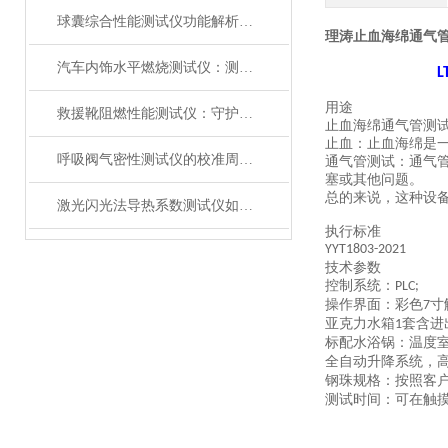
球囊综合性能测试仪功能解析：额定爆破压（RBP）、顺应性、疲劳强度
理涛止血海绵通气
汽车内饰水平燃烧测试仪：测试步骤、试样制备与结果判读
L
用途
救援靴阻燃性能测试仪：守护救援人员足部安全的检测装备
止血海绵通气管测
止血：止血海绵是
呼吸阀气密性测试仪的校准周期与重要性
通气管测试：通气
塞或其他问题。
总的来说，这种设
激光闪光法导热系数测试仪如何征服极端温度下的材料测试？
执行标准
YYT1803-2021
技术参数
控制系统：
PLC;
操作界面：彩色
寸
7
亚克力水箱
套含进
1
标配水浴锅：温度
全自动升降系统，
钢珠规格：按照客
测试时间：可在触