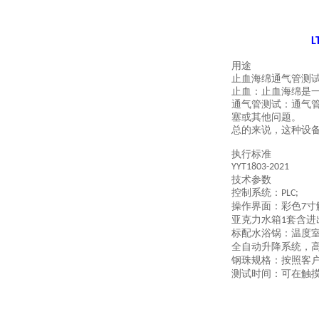
L
用途
止血海绵通气管测
止血：止血海绵是
通气管测试：通气
塞或其他问题。
总的来说，这种设
执行标准
YYT1803-2021
技术参数
控制系统：
PLC;
操作界面：彩色
寸
7
亚克力水箱
套含进
1
标配水浴锅：温度
全自动升降系统，
钢珠规格：按照客
测试时间：可在触