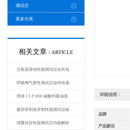
测试仪
更多分类
相关文章
/ ARTICLE
注射器滑动性能测试仪在药包材检测中的应用
呼吸阀气密性测试仪如何快速判断呼吸阀是否失效？
详细说明：
理涛 LT-F1000 碳酸钙吸油值测试仪 介绍说明
腹部穿刺器穿刺性能测试仪核心测试指标：穿刺力、峰值力、穿透力解析
品牌
球囊综合性能测试仪功能解析：额定爆破压（RBP）、顺应性、疲劳强度
产品新旧