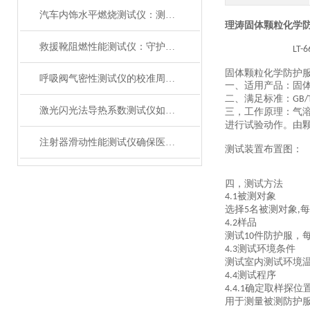
汽车内饰水平燃烧测试仪：测试步骤、试样制备与结果判读
理涛固体颗粒化学
救援靴阻燃性能测试仪：守护救援人员足部安全的检测装备
LT-6
固体颗粒化学防护
呼吸阀气密性测试仪的校准周期与重要性
一、适用产品：固
二、满足标准：
GB/
激光闪光法导热系数测试仪如何征服极端温度下的材料测试？
三，
工作原理：气
进行试验动作。由
注射器滑动性能测试仪确保医疗注射安全顺畅
测试装置布置图
：
四，测试方法
被测对象
4
.1
选择
名被测对象
每
5
,
样品
4
.2
测试
件防护服，
10
测试环境条件
4
.3
测试室内测试环境
测试程序
4
.4
确定取样探位
4
.4.1
用于测量被测防护