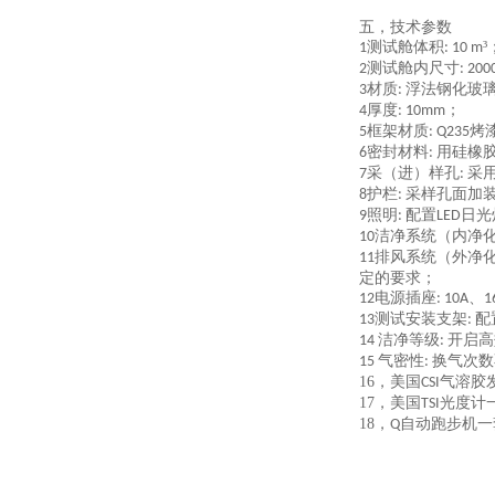
五，技术参数
测试舱体积
³
1
: 10 m
测试舱内尺寸
2
: 200
材质
浮法钢化玻
3
:
厚度
；
4
: 10mm
框架材质
烤
5
: Q235
密封材料
用硅橡
6
:
采（进）样孔
采
7
:
护栏
采样孔面加
8
:
照明
配置
日光
9
:
LED
洁净系统（内净
10
排风系统（外净
11
定的要求；
电源插座
、
12
: 10A
1
测试安装支架
配
13
:
洁净等级
开启高
14
:
气密性
换气次数
15
:
16，
美国
气溶胶
CSI
17，
美国
光度计
TSI
18，
自动跑步机一
Q