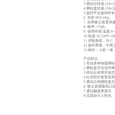
3.
测试台转速
:(19
±
2
4.
脚轮盘转速
:(50
±
2
5.
旋转平台旋转时长
6.
负荷
:90
士
1Kg
。
7.
自带
吸尘装置风
8.
噪声
:<75db
。
9.
使用环境
:
温度
0~
10.
电源
:AC220V+10
11.
控制系统：
PLC;
12.
操作界面：中英
13.
操作：人机一体
产品特点
：
1.
符合多种地毯脚轮
2.
脚轮盘可自动升降
3.
样品台采用开放式
4.
红外防护装置采用
5.
测试台和脚轮盘共
6.
吸尘装置吸风口
7.
通过
触摸屏
显示、
8.
仪器设计人性化、