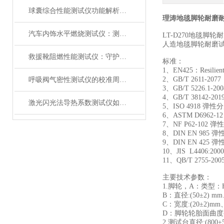
球囊综合性能测试仪功能解析：额定爆破压（RBP）、顺应性、疲劳强度
理涛地毯脚轮耐磨
汽车内饰水平燃烧测试仪：测试步骤、试样制备与结果判读
LT-D270
地毯脚轮耐
人造
地毯
脚轮
耐磨
救援靴阻燃性能测试仪：守护救援人员足部安全的检测装备
标准：
1
、
EN425
：
Resilien
2
、
GB/T 2611-2077
呼吸阀气密性测试仪的校准周期与重要性
3
、
GB/T 5226.1-200
4
、
GB/T 38142-201
激光闪光法导热系数测试仪如何征服极端温度下的材料测试？
5
、
ISO 4918
弹性分
6
、
ASTM D6962-1
7
、
NF P62-102
弹性
8
、
DIN EN 985
弹
9
、
DIN EN 425
弹
10
、
JIS
L4406:2000 
11
、
QB/T 2755-200
主要技术参数：
1.
脚轮
，
A
：
类型
：
B
：
直径
:(50
±
2) mm
C
：
宽度
:(20
±
2)mm
D
：
脚轮轮胎面曲度
2.
测试台直径
:(800
±