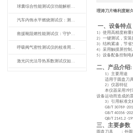
球囊综合性能测试仪功能解析：额定爆破压（RBP）、顺应性、疲劳强度
理涛刀片锋利度耐
汽车内饰水平燃烧测试仪：测试步骤、试样制备与结果判读
一、设备特点
）使用高精度称重
1
救援靴阻燃性能测试仪：守护救援人员足部安全的检测装备
）一键测试，安装
2
）结构紧凑，节省
3
呼吸阀气密性测试仪的校准周期与重要性
）采用触摸屏控制
4
,
）设备配备控制电
5
激光闪光法导热系数测试仪如何征服极端温度下的材料测试？
二、产品介绍
:
）主要用途
1
适用于圆盘刀
）仪器特征
2
本仪器采用
吋
7
设备运动而造成的
）引用标准文
3
GB/T 30769 -2
GB/T 40356 -2
QB/T 2141.2 -1
三、主要参数
圆盘刀具
：外圆