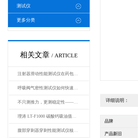
测试仪
更多分类
相关文章
/ ARTICLE
注射器滑动性能测试仪在药包材检测中的应用
呼吸阀气密性测试仪如何快速判断呼吸阀是否失效？
详细说明：
不只测推力，更测稳定性——注射器滑动性能测试仪全面解析
理涛 LT-F1000 碳酸钙吸油值测试仪 介绍说明
品牌
腹部穿刺器穿刺性能测试仪核心测试指标：穿刺力、峰值力、穿透力解析
产品新旧