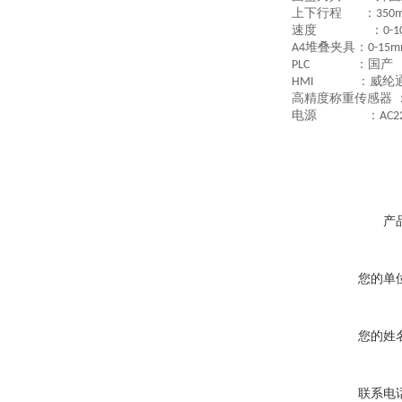
上下行程
：
350
速度
：
0-
堆叠夹具：
A4
0-15
：国产
PLC
：威纶
HMI
高精度称重传感器
电源
：
AC2
产
您的单
您的姓
联系电