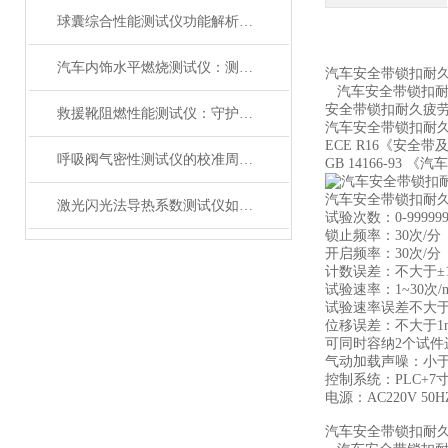
球囊综合性能测试仪功能解析：额定爆破压（RBP）、顺应性、疲劳强度
汽车内饰水平燃烧测试仪：测试步骤、试样制备与结果判读
汽车安全带锁扣耐
汽车安全带锁扣耐
安全带锁扣耐久疲
救援靴阻燃性能测试仪：守护救援人员足部安全的检测装备
汽车安全带锁扣耐
ECE R16《安全
呼吸阀气密性测试仪的校准周期与重要性
GB 14166-93
汽车安全带锁扣耐久
激光闪光法导热系数测试仪如何征服极端温度下的材料测试？
试验次数：0-9999
锁止频率：30次/分
开启频率：30次/分
计数误差：不大于±1次
试验速率：1
~
30次
试验速率误差不大于1
位移误差：不大于1
可同时容纳2个试件
气动加载声噪：小于
控制系统：PLC+7
电源：AC220V 50H
汽车安全带锁扣耐