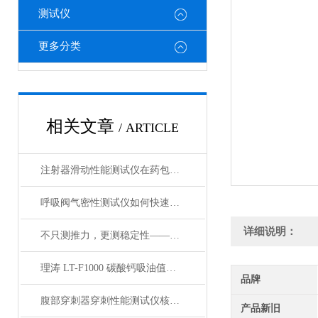
测试仪
更多分类
相关文章
/ ARTICLE
注射器滑动性能测试仪在药包材检测中的应用
呼吸阀气密性测试仪如何快速判断呼吸阀是否失效？
详细说明：
不只测推力，更测稳定性——注射器滑动性能测试仪全面解析
理涛 LT-F1000 碳酸钙吸油值测试仪 介绍说明
品牌
腹部穿刺器穿刺性能测试仪核心测试指标：穿刺力、峰值力、穿透力解析
产品新旧