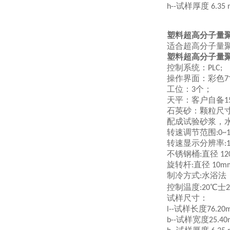
试样厚度
h--
6.35
塑料超高分子量
适合超高分子量
塑料超高分子量
控制系统：
PLC;
操作界面：彩色
7
工位
：
个
；
3
天平：客户自备
1
石英砂
：
颗粒尺
配成试验砂浆，
转速调节范围
:
0
~1
转速显示分辨率
:
不锈钢桶
直径
:
1
旋转杆
直径
:
10m
制冷方式
水浴法
:
控制温度
℃士
:20
2
试样尺寸：
试样长度
l--
76.20
试样宽度
b--
25.4