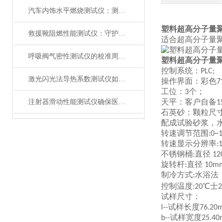
汽车内饰水平燃烧测试仪：测试步骤、试样制备与结果判读
塑料超高分子量
救援靴阻燃性能测试仪：守护救援人员足部安全的检测装备
适合超高分子量
呼吸阀气密性测试仪的校准周期与重要性
塑料超高分子量
控制系统：
PLC;
激光闪光法导热系数测试仪如何征服极端温度下的材料测试？
操作界面：彩色
7
工位
：
个
；
3
天平：客户自备
注射器滑动性能测试仪确保医疗注射安全顺畅
1
石英砂
：
颗粒尺
配成试验砂浆，
转速调节范围
:
0
~1
转速显示分辨率
:
不锈钢桶
直径
:
1
旋转杆
直径
:
10m
制冷方式
水浴法
:
控制温度
℃士
:20
2
试样尺寸：
试样长度
l--
76.20
试样宽度
b--
25.4