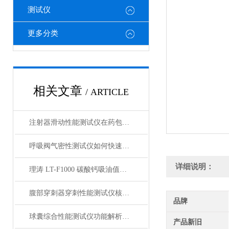
测试仪
更多分类
相关文章
/ ARTICLE
注射器滑动性能测试仪在药包材检测中的应用
呼吸阀气密性测试仪如何快速判断呼吸阀是否失效？
详细说明：
理涛 LT-F1000 碳酸钙吸油值测试仪 介绍说明
腹部穿刺器穿刺性能测试仪核心测试指标：穿刺力、峰值力、穿透力解析
品牌
球囊综合性能测试仪功能解析：额定爆破压（RBP）、顺应性、疲劳强度
产品新旧