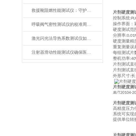
救援靴阻燃性能测试仪：守护救援人员足部安全的检测装备
片剂硬度测
控制系统
:PL
操作界面：
呼吸阀气密性测试仪的校准周期与重要性
硬度测试范
分辨率
:0.01
激光闪光法导热系数测试仪如何征服极端温度下的材料测试？
硬度测量精
重复测量误
注射器滑动性能测试仪确保医疗注射安全顺畅
每组测试片
整机功率
:4
片剂测试直
片剂测试直
外形尺寸
长
:
片剂硬度测
JB/T20104-2
片剂硬度测
高精度压力
系统可实现
提供单位转
片剂硬度测