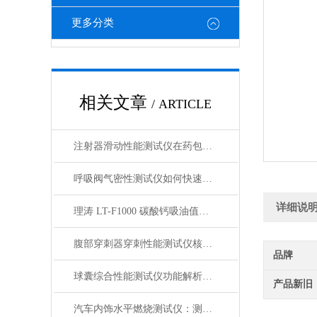
更多分类
相关文章
/ ARTICLE
注射器滑动性能测试仪在药包材检测中的应用
呼吸阀气密性测试仪如何快速判断呼吸阀是否失效？
详细说
理涛 LT-F1000 碳酸钙吸油值测试仪 介绍说明
腹部穿刺器穿刺性能测试仪核心测试指标：穿刺力、峰值力、穿透力解析
品牌
球囊综合性能测试仪功能解析：额定爆破压（RBP）、顺应性、疲劳强度
产品新旧
汽车内饰水平燃烧测试仪：测试步骤、试样制备与结果判读