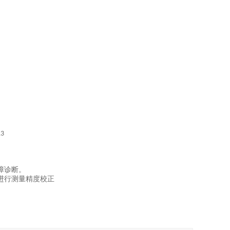
13
障诊断。
进行测量精度校正