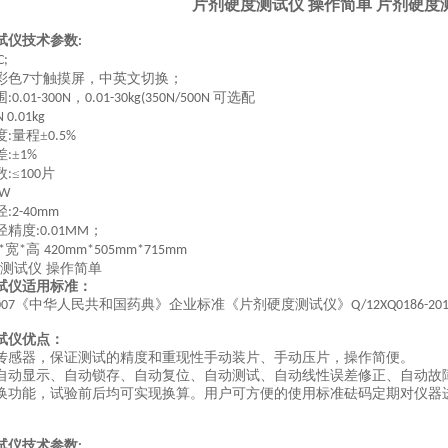
片剂硬度测试仪 操作简单
片剂硬度
试仪技术参数
:
C;
彩色
寸触摸屏，中英文切换；
7
围
，
可选配
:0.01-300N
0.01-30kg(350N/500N
N 0.01kg
度
量程±
:
0.5%
差
±
:
1%
数
≤
片
:
100
0W
径
:2-40mm
径精度
；
:0.01MM
宽
高
*
*
420mm*
5
05mm*
7
15mm
试仪适用标准：
《中华人民共和国药典》企业标准《片剂硬度测试仪》
007
Q/12XQ0186-20
试仪优点：
传感器，保证测试的精度和重现性手动装片、手动压片，操作简便。
自动显示、自动锁存、自动复位、自动测试、自动线性误差修正、自动故
换功能，试验前后均可实现换算。用户可方便的使用标准砝码定期对仪器
试仪技术参数
: