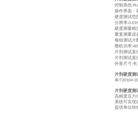
控制系统
:PL
操作界面：
硬度测试范
分辨率
:0.01
硬度测量精
重复测量误
每组测试片
整机功率
:4
片剂测试直
片剂测试直
外形尺寸
长
:
片剂硬度测
JB/T20104-2
片剂硬度测
高精度压力
系统可实现
提供单位转