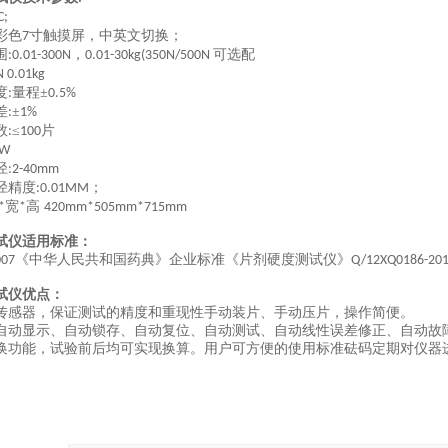
C;
彩色
寸触摸屏，中英文切换；
7
围
，
可选配
:0.01-300N
0.01-30kg(350N/500N
N 0.01kg
度
量程±
:
0.5%
差
±
:
1%
数
≤
片
:
100
0W
径
:2-40mm
径精度
；
:0.01MM
宽
高
*
*
420mm*
5
05mm*
7
15mm
试仪适用标准：
《中华人民共和国药典》企业标准《片剂硬度测试仪》
007
Q/12XQ0186-20
试仪优点：
传感器，保证测试的精度和重现性手动装片、手动压片，操作简便。
自动显示、自动锁存、自动复位、自动测试、自动线性误差修正、自动故
换功能，试验前后均可实现换算。用户可方便的使用标准砝码定期对仪器