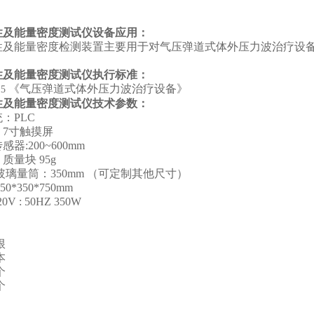
性及能量密度测试仪设备应用：
性及能量密度检测装置主要用于对气压弹道式体外压力波治疗设
性及能量密度测试仪执行标准：
《气压弹道式体外压力波治疗设备》
15
性及能量密度测试仪技术参数：
统：
PLC
：
7
寸触摸屏
传感器
:200~600mm
：质量块
95g
璃量筒：
350mm
（可定制其他尺寸）
450*350*750mm
20V : 50HZ 350W
：
根
本
个
个