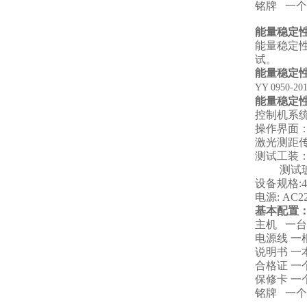
铭牌 一个
能量稳定
能量稳定
试
。
能量稳定
YY 0950-20
能量稳定
控制机系
操作界面
激光测距
测试工装
测试玻
设备规格
:
电源
: AC2
基本配置
主机 一台
电源线 一
说明书 一
合格证 一
保修卡 一
铭牌 一个