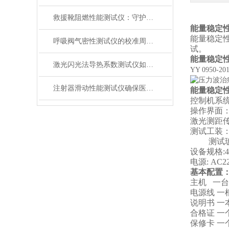
救援靴阻燃性能测试仪：守护救援人员足部安全的检测装备
能量稳定
能量稳定
呼吸阀气密性测试仪的校准周期与重要性
试
。
能量稳定
激光闪光法导热系数测试仪如何征服极端温度下的材料测试？
YY 0950-20
注射器滑动性能测试仪确保医疗注射安全顺畅
能量稳定
控制机系
操作界面
激光测距
测试工装
测试玻
设备规格
:
电源
: AC2
基本配置
主机 一台
电源线 一
说明书 一
合格证 一
保修卡 一