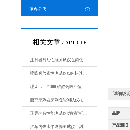
更多分类
相关文章
/ ARTICLE
注射器滑动性能测试仪在药包材检测中的应用
呼吸阀气密性测试仪如何快速判断呼吸阀是否失效？
理涛 LT-F1000 碳酸钙吸油值测试仪 介绍说明
详细说
腹部穿刺器穿刺性能测试仪核心测试指标：穿刺力、峰值力、穿透力解析
球囊综合性能测试仪功能解析：额定爆破压（RBP）、顺应性、疲劳强度
品牌
产品新旧
汽车内饰水平燃烧测试仪：测试步骤、试样制备与结果判读