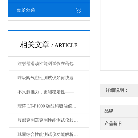
更多分类
相关文章
/ ARTICLE
注射器滑动性能测试仪在药包材检测中的应用
呼吸阀气密性测试仪如何快速判断呼吸阀是否失效？
详细说明：
不只测推力，更测稳定性——注射器滑动性能测试仪全面解析
理涛 LT-F1000 碳酸钙吸油值测试仪 介绍说明
品牌
腹部穿刺器穿刺性能测试仪核心测试指标：穿刺力、峰值力、穿透力解析
产品新旧
球囊综合性能测试仪功能解析：额定爆破压（RBP）、顺应性、疲劳强度