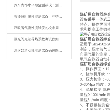
汽车内饰水平燃烧测试仪：测试步骤、试样制备与结果判读
煤矿用自救器综
救援靴阻燃性能测试仪：守护救援人员足部安全的检测装备
设备采用一体式
特点。操作界面
呼吸阀气密性测试仪的校准周期与重要性
求和提高工作效
煤矿用自救器综
激光闪光法导热系数测试仪如何征服极端温度下的材料测试？
适用于
GB24502-2
测定，压缩氧气
注射器滑动性能测试仪确保医疗注射安全顺畅
向漏气量的测定
氧气自救器自动
煤矿用自救器综
、
操作界面：
1
12
、控制机系统：
2
、压力检测：
3
-5
精度：
0~30Mpa
0
、流量检测
量
4
:
量程
0-100L/min
量程
精度
5L/min
、不锈钢检测箱
5