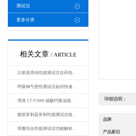
测试仪
更多分类
相关文章
/ ARTICLE
注射器滑动性能测试仪在药包材检测中的应用
呼吸阀气密性测试仪如何快速判断呼吸阀是否失效？
详细说明：
理涛 LT-F1000 碳酸钙吸油值测试仪 介绍说明
腹部穿刺器穿刺性能测试仪核心测试指标：穿刺力、峰值力、穿透力解析
品牌
球囊综合性能测试仪功能解析：额定爆破压（RBP）、顺应性、疲劳强度
产品新旧