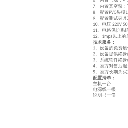
、
内置气源：可
6
、
内置真空泵：
7
、
配置
头模
8
PVC
1
、
配置测试夹具
9
、
电压
10
220V
50
、电路保护系
11
、
以上的
12
1mpa
技术服务：
、设备的免费质
1
、设备提供终身
2
、系统软件终身m
3
、卖方对售后服
4
、卖方长期为买
5
配置清单：
主机一台
电源线一根
说明书一份