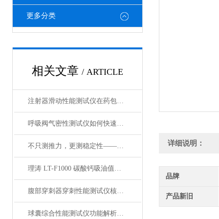
更多分类
相关文章
/ ARTICLE
注射器滑动性能测试仪在药包材检测中的应用
呼吸阀气密性测试仪如何快速判断呼吸阀是否失效？
详细说明：
不只测推力，更测稳定性——注射器滑动性能测试仪全面解析
理涛 LT-F1000 碳酸钙吸油值测试仪 介绍说明
品牌
腹部穿刺器穿刺性能测试仪核心测试指标：穿刺力、峰值力、穿透力解析
产品新旧
球囊综合性能测试仪功能解析：额定爆破压（RBP）、顺应性、疲劳强度