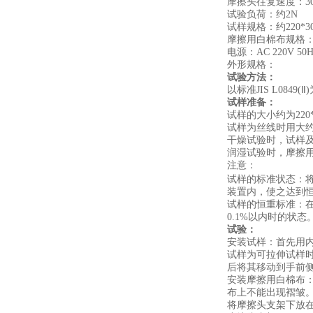
摩擦头往复速度：
3
试验负荷：约
2N
试样规格：约
220*
摩擦用白棉布规格
电源：
AC 220V 50
外形规格：
试验方法
：
以标准
JIS L0849(Ⅱ)
试样准备
：
试样的大小约为
220
试样为丝线时用大
干燥试验时，试样
润湿试验时，摩擦
注意：
试样的标准状态：
装置内，使之达到
试样的恒重标准：
0.1%
以内时的状态
试验
：
安装试样：首先用
试样为可拉伸试样
后将其移动到手前
安装摩擦用白棉布
布上不能出现褶皱
将摩擦头支架下放