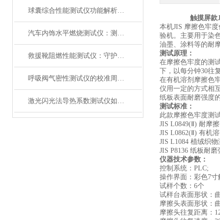
球囊综合性能测试仪功能解析：额定爆破压（RBP）、顺应性、疲劳强度
触摸屏款
本机
JIS
摩擦色牢度
汽车内饰水平燃烧测试仪：测试步骤、试样制备与结果判读
验机。主要用于染
油墨、涂料等的耐
测试原理
：
救援靴阻燃性能测试仪：守护救援人员足部安全的检测装备
在摩擦色牢度的测
下，以每分钟
30
往
呼吸阀气密性测试仪的校准周期与重要性
在有机溶剂摩擦色
仪用一定的方式相
纸板表面耐磨强度
激光闪光法导热系数测试仪如何征服极端温度下的材料测试？
测试标准
：
此款摩擦色牢度测
JIS L0849(Ⅱ)
耐摩擦
JIS L0862(Ⅱ)
有机溶
JIS L1084
植绒织物
JIS P8136
纸板耐磨
仪器技术
参数：
控制系统：
PLC;
操作界面：彩色
7
寸
试样个数：
6
个
试样台表面形状：
摩擦头表面形状：
摩擦头往复距离：
1