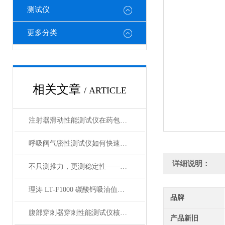
测试仪
更多分类
相关文章
/ ARTICLE
注射器滑动性能测试仪在药包材检测中的应用
呼吸阀气密性测试仪如何快速判断呼吸阀是否失效？
详细说明：
不只测推力，更测稳定性——注射器滑动性能测试仪全面解析
理涛 LT-F1000 碳酸钙吸油值测试仪 介绍说明
品牌
腹部穿刺器穿刺性能测试仪核心测试指标：穿刺力、峰值力、穿透力解析
产品新旧