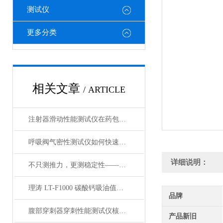
测试仪
更多分类
相关文章
/ ARTICLE
注射器滑动性能测试仪在药包材检测中的应用
呼吸阀气密性测试仪如何快速判断呼吸阀是否失效？
详细说明：
不只测推力，更测稳定性——注射器滑动性能测试仪全面解析
理涛 LT-F1000 碳酸钙吸油值测试仪 介绍说明
品牌
腹部穿刺器穿刺性能测试仪核心测试指标：穿刺力、峰值力、穿透力解析
产品新旧