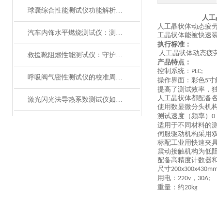
球囊综合性能测试仪功能解析：额定爆破压（RBP）、顺应性、疲劳强度
人工
人工晶状体动态疲
汽车内饰水平燃烧测试仪：测试步骤、试样制备与结果判读
工晶状体能被快速
执行标准：
人工晶状体动态疲
救援靴阻燃性能测试仪：守护救援人员足部安全的检测装备
产品特点：
控制系统：
PLC;
呼吸阀气密性测试仪的校准周期与重要性
操作界面：彩色
寸
5
提高了测试效率
，
人工晶状体都配备
激光闪光法导热系数测试仪如何征服极端温度下的材料测试？
使用数显微分头机
测试速度（频率）
0
适用于不同材料的
伺服
驱动机构采用
标配工业用快速夹
震动接触机构为低
配备高精度计数器
尺寸
200x300x430
mm
用电：
，
220v
30A;
重量：约
2
0kg