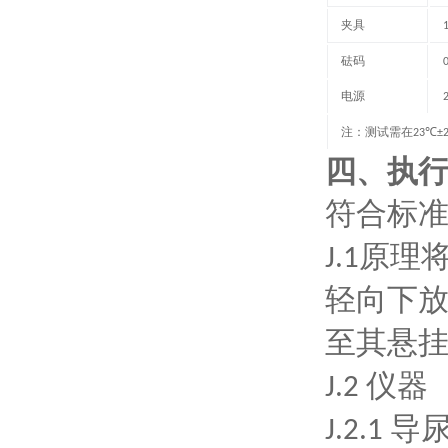
夹具
砝码
0
电源
注：测试需在
23℃±
四、
执
符合标
原理
J.1
轻向下
至其悬
仪器
J.2
导
J.2.1