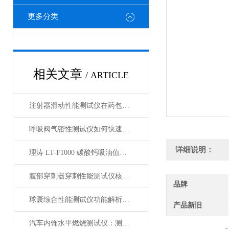
更多分类
相关文章
/ ARTICLE
注射器滑动性能测试仪在药包材检测中的应用
呼吸阀气密性测试仪如何快速判断呼吸阀是否失效？
详细说明：
理涛 LT-F1000 碳酸钙吸油值测试仪 介绍说明
腹部穿刺器穿刺性能测试仪核心测试指标：穿刺力、峰值力、穿透力解析
品牌
球囊综合性能测试仪功能解析：额定爆破压（RBP）、顺应性、疲劳强度
产品新旧
汽车内饰水平燃烧测试仪：测试步骤、试样制备与结果判读