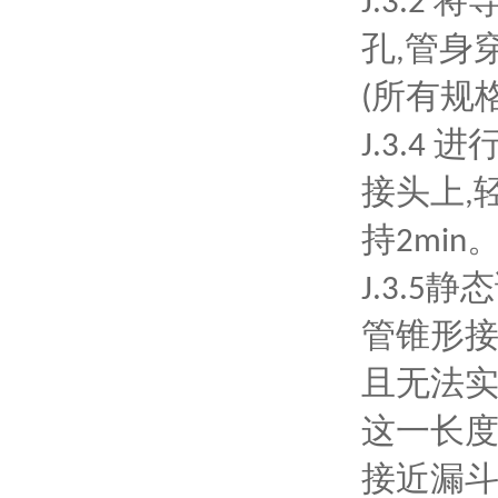
将
J.3.2
孔
管身
,
所有规
(
进
J.3.4
接头上
,
持
2min
静态
J.3.5
管锥形
且无法
这一长
接近漏