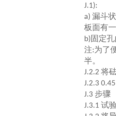
J.1):
漏斗
a)
板面有
固定孔
b)
注
为了
:
半。
将
J.2.2
J.2.3 0.45
步骤
J.3
试
J.3.1