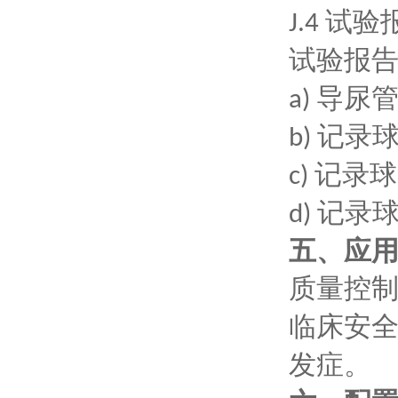
试验
J.4
试验报
导尿
a)
记录
b)
记录球
c)
记录
d)
五、应
质量控
临床安
发症
。