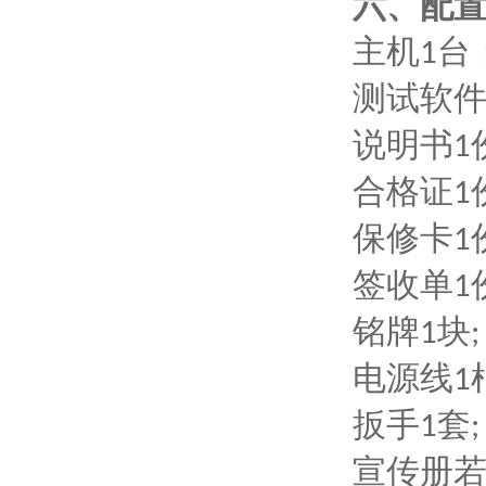
六、
配
主机
台
1
测试软
说明书
1
合格证
1
保修卡
1
签收单
1
铭牌
块
1
;
电源线
1
扳手
套
1
;
宣传册