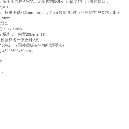
：
负压压力在
，流量控制
精度
，
快插接口
；
-50KPA
0-2L/min(
1%)
8
约
10s
径：
标准测试孔
，
，
数量各
件
（可根据客户要求订制）
5mm
6mm
7mm
1
: 9mm
据导出
度：
17.5ml/s
控制系统：
内置
套
20L/min
1
 校验棒各一支
合计
支
2
（国外需提前告知电源要求）
V 50HZ
寸
；
482*580*450mm
单
套；