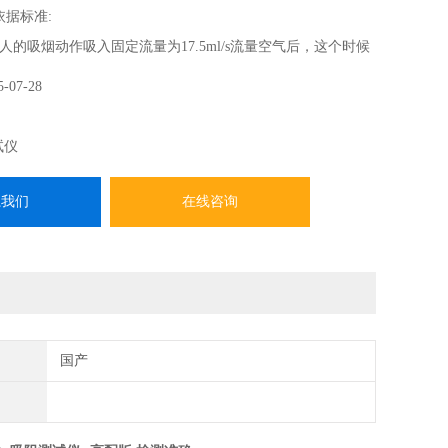
依据标准:
的吸烟动作吸入固定流量为17.5ml/s流量空气后，这个时候
入端产生一定的真空压力，这个压力就是吸入的阻力，简称
5-07-28
JJG(烟草)15-2010、GB/T 22838.5-2009 卷烟和滤棒物理性
试仪
系我们
在线咨询
国产