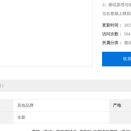
2）测试原理与
当在卷烟上模拟人
就会在卷烟的吸
更新时间：
202
吸阻.本机依据标准:
访问次数：
504
能的测定
所属分类：
测
联
明：
其他品牌
产地
全新