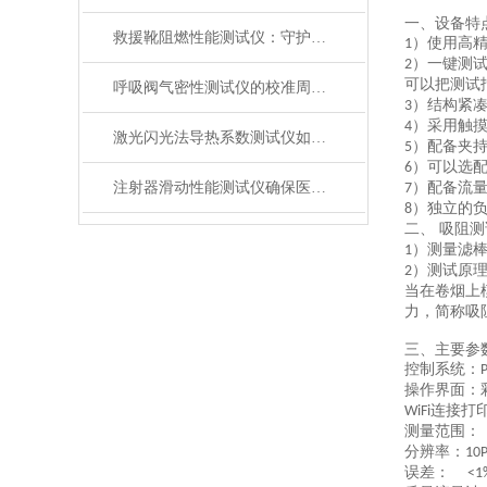
一、设备特
救援靴阻燃性能测试仪：守护救援人员足部安全的检测装备
）使用高
1
）一键测
2
可以把测试
呼吸阀气密性测试仪的校准周期与重要性
）结构紧
3
）采用触
4
激光闪光法导热系数测试仪如何征服极端温度下的材料测试？
）配备夹
5
）可以选
6
注射器滑动性能测试仪确保医疗注射安全顺畅
）配备流
7
）独立的
8
二、 吸阻
）测量滤
1
）测试原
2
当在卷烟上
力，简称吸
三、主要参
控制系统：
操作界面：
连接打
WiFi
测量范围
分辨率
：
10
误差：
<1