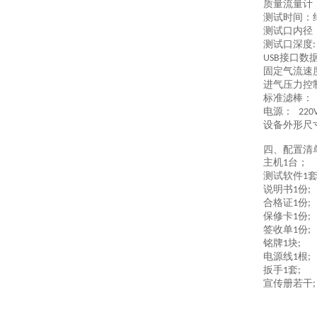
质量流量计
测试时间：
测试口内
测试口深度
接口数
USB
固定气流速
进气压力
标准滤棒：
电源：
220
设备外形尺
四、配置清
主机
台；
1
测试软件
1
说明书
份
1
;
合格证
份
1
;
保修卡
份
1
;
签收单
份
1
;
铭牌
块
1
;
电源线
根
1
;
扳手
套
1
;
宣传册若干
;