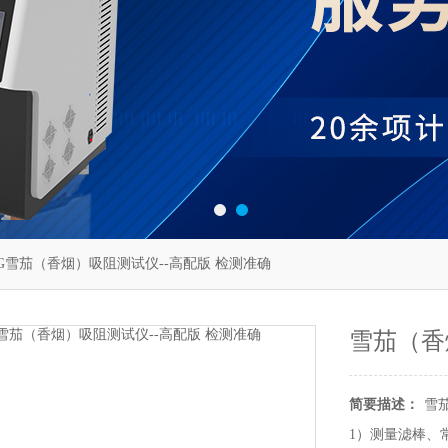
006G雪茄（香烟）吸阻测试仪--高配版 检测准确
雪茄（香
简要描述：
雪
1）测量滤棒、