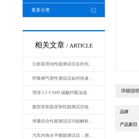
更多分类
相关文章
/ ARTICLE
注射器滑动性能测试仪在药包材检测中的应用
呼吸阀气密性测试仪如何快速判断呼吸阀是否失效？
详细说
理涛 LT-F1000 碳酸钙吸油值测试仪 介绍说明
腹部穿刺器穿刺性能测试仪核心测试指标：穿刺力、峰值力、穿透力解析
品牌
球囊综合性能测试仪功能解析：额定爆破压（RBP）、顺应性、疲劳强度
产品新旧
汽车内饰水平燃烧测试仪：测试步骤、试样制备与结果判读