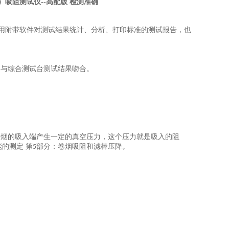
）吸阻测试仪--高配版 检测准确
。
用附带软件对测试结果统计、分析、打印标准的测试报告，也
，与综合测试台测试结果吻合。
卷烟的吸入端产生一定的真空压力，这个压力就是吸入的阻
的测定 第
部分：卷烟吸阻和滤棒压降
。
5