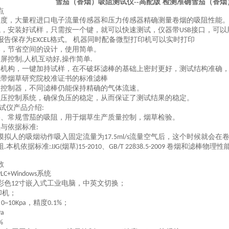
雪茄（香烟）吸阻测试仪--高配版 检测准确
雪茄（香烟
点
精度，大量程进口电子流量传感器和压力传感器精确测量卷烟的吸阻性能
试，安装好试样，只需按一个键，就可以快速测试，仪器带
接口，可以
USB
报告保存为
格式。
机器同时配备微型打印机可以实时打印
EXCEL
凑，节省空间的设计，使用简单。
摸屏控制
人机互动好
操作简单
,
,
.
持机构，一键加持试样，在不破坏滤棒的基础上密封更好，测试结构准确
配带烟草研究院校准证书的标准滤棒
量控制器，不同滤棒仍能保持精确的气体流速。
负压控制系统，确保负压的稳定，从而保证了测试结果的稳定。
测试仪产品介绍
:
棒、常规雪茄的吸阻，用于烟草生产质量控制，烟草检验。
理与依据标准
:
模拟人的吸烟动作吸入固定流量为
流量空气后，这个时候就会在
17.5ml/s
阻
本机依据标准
烟草
、
卷烟和滤棒物理性能
.
:JJG(
)15-2010
GB/T 22838.5-2009
数
系统
PLC+Windows
彩色
寸嵌入式工业电脑，中英文切换；
12
印机；
：
，
精度
；
0~10Kpa
0.1%
Pa
%