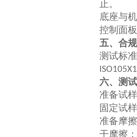
止。
底座与
控制面
五、
合
测试标
ISO105X
六、
测
准备试
固定试
准备摩
干摩擦