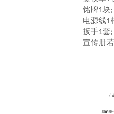
铭牌
块
1
;
电源线
1
扳手
套
1
;
宣传册
产
您的单