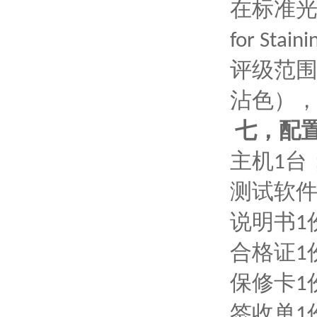
在标准
for Staini
评级范
沾色）
七，配
主机
台
1
测试软
说明书
1
合格证
1
保修卡
1
签收单
1