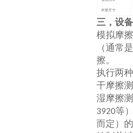
外形尺寸
三，
设
模拟摩
（通常
擦。
执行两
干摩擦
湿摩擦
等
3920
而定）