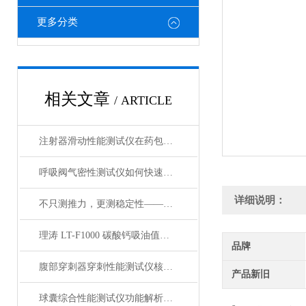
更多分类
相关文章
/ ARTICLE
注射器滑动性能测试仪在药包材检测中的应用
呼吸阀气密性测试仪如何快速判断呼吸阀是否失效？
详细说明：
不只测推力，更测稳定性——注射器滑动性能测试仪全面解析
理涛 LT-F1000 碳酸钙吸油值测试仪 介绍说明
品牌
腹部穿刺器穿刺性能测试仪核心测试指标：穿刺力、峰值力、穿透力解析
产品新旧
球囊综合性能测试仪功能解析：额定爆破压（RBP）、顺应性、疲劳强度