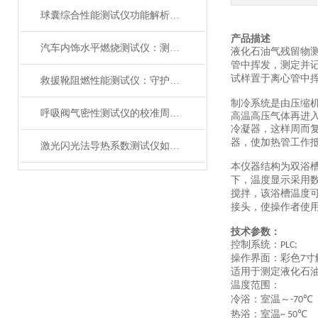
球囊综合性能测试仪功能解析：额定爆破压（RBP）、顺应性、疲劳强度
产品描述
汽车内饰水平燃烧测试仪：测试步骤、试样制备与结果判读
液化石油气残留物
管中挥发，测定并
试样置于离心管中
救援靴阻燃性能测试仪：守护救援人员足部安全的检测装备
制冷系统是由压缩
呼吸阀气密性测试仪的校准周期与重要性
高温高压气体再进
冷凝器，这样周而
器，使加热管工作
激光闪光法导热系数测试仪如何征服极端温度下的材料测试？
本仪器结构为双浴
下，温度显示采用
搅拌，该浴槽温度
接头，使操作者使
技术参数：
控制系统：
PLC;
操作界面：彩色
寸
7
适用于测定液化石
温度范围：
冷浴：室温～
℃
-70
热浴：室温
℃
~ 50