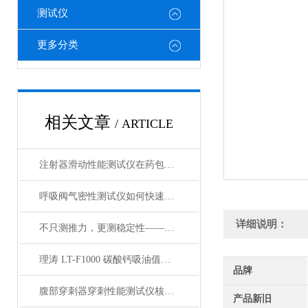
测试仪
更多分类
相关文章
/ ARTICLE
注射器滑动性能测试仪在药包材检测中的应用
呼吸阀气密性测试仪如何快速判断呼吸阀是否失效？
详细说明：
不只测推力，更测稳定性——注射器滑动性能测试仪全面解析
理涛 LT-F1000 碳酸钙吸油值测试仪 介绍说明
品牌
腹部穿刺器穿刺性能测试仪核心测试指标：穿刺力、峰值力、穿透力解析
产品新旧