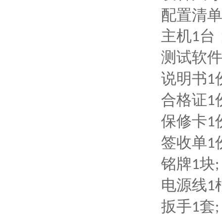
配置清
主机
台
1
测试软
说明书
1
合格证
1
保修卡
1
签收单
1
铭牌
块
1
;
电源线
1
扳手
套
1
;