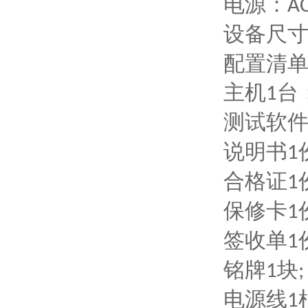
电源：
A
设备尺
配置清
主机
台
1
测试软
说明书
1
合格证
1
保修卡
1
签收单
1
铭牌
块
1
;
电源线
1