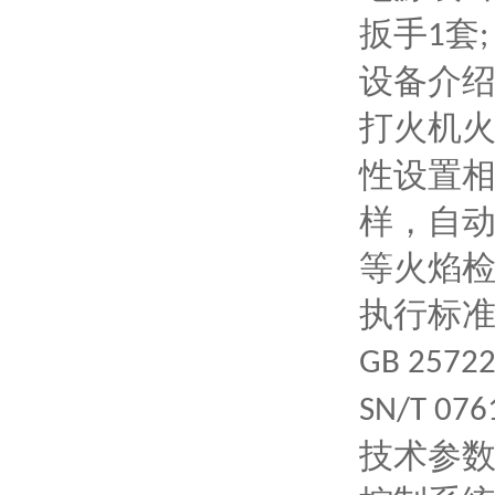
扳手
套
1
;
设备介
打火机
性设置
样，自
等火焰
执行标
GB 25722
SN/T 076
技术参