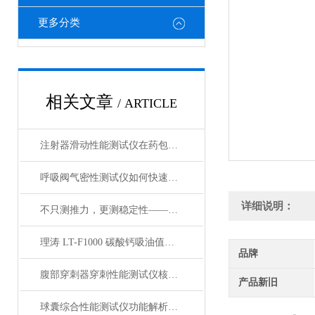
更多分类
相关文章
/ ARTICLE
注射器滑动性能测试仪在药包材检测中的应用
呼吸阀气密性测试仪如何快速判断呼吸阀是否失效？
详细说明：
不只测推力，更测稳定性——注射器滑动性能测试仪全面解析
理涛 LT-F1000 碳酸钙吸油值测试仪 介绍说明
品牌
腹部穿刺器穿刺性能测试仪核心测试指标：穿刺力、峰值力、穿透力解析
产品新旧
球囊综合性能测试仪功能解析：额定爆破压（RBP）、顺应性、疲劳强度