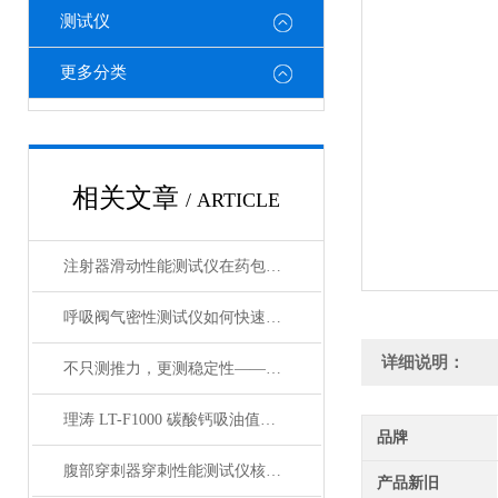
测试仪
更多分类
相关文章
/ ARTICLE
注射器滑动性能测试仪在药包材检测中的应用
呼吸阀气密性测试仪如何快速判断呼吸阀是否失效？
详细说明：
不只测推力，更测稳定性——注射器滑动性能测试仪全面解析
理涛 LT-F1000 碳酸钙吸油值测试仪 介绍说明
品牌
腹部穿刺器穿刺性能测试仪核心测试指标：穿刺力、峰值力、穿透力解析
产品新旧