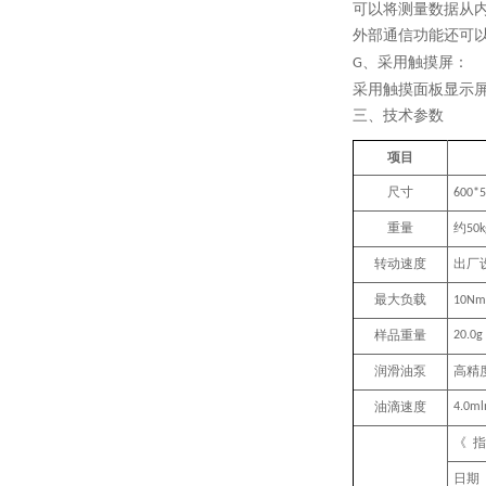
可以将测量数据从
外部通信功能还可
、采用触摸屏：
G
采用触摸面板显示
三、
技术参数
项目
尺寸
600*
重量
约
50k
转动速度
出厂
最大负载
10Nm
样品重量
20.0g
润滑油泵
高精
油滴速度
4.0ml
《
指
日期