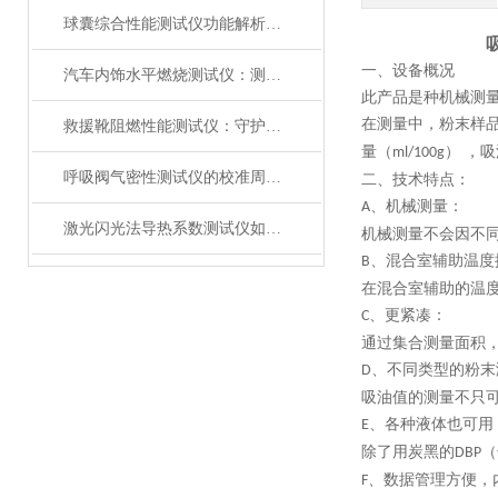
球囊综合性能测试仪功能解析：额定爆破压（RBP）、顺应性、疲劳强度
一、设备概况
汽车内饰水平燃烧测试仪：测试步骤、试样制备与结果判读
此产品是种机械测
在测量中，粉末样
救援靴阻燃性能测试仪：守护救援人员足部安全的检测装备
量（
） ，
ml/100g
呼吸阀气密性测试仪的校准周期与重要性
二、技术特点：
、机械测量：
A
激光闪光法导热系数测试仪如何征服极端温度下的材料测试？
机械测量不会因不
、混合室辅助温度
B
在混合室辅助的温
、更紧凑：
C
通过集合测量面积
、不同类型的粉末
D
吸油值的测量不只
、各种液体也可用
E
除了用炭黑的
（
DBP
、数据管理方便，
F