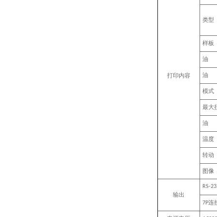
类型
样板
油
油
打印内容
模式
最大
油
温度
转动
图像
RS-23
输出
连
7P