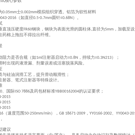
测试核心参数
为
士
模拟组织穿透
。铝箔为软性材料
0.05mm
0.002mm
（如直径
圆针
）
。
0043-2016‌
0.5-0.7mm
≤0.68N
试
垂直顶压硬度
钢块，钢块为表面光滑的圆柱体
直径为
，加载至设
FR60
,
5mm
在药棉上拖拉不得拉出纤维
。
景
动阻力是否合规（如
注射器启动力
，持续力
）；
1ml
≤0.8N
≤0.3N‌213
用时出现药液泄漏、剂量误差或活塞脱落风险
。
证
质与硅油润滑工艺，提升滑动顺滑性；
注射器、笔式注射器等特殊设计。
准
、国际
及药包材标准
的认证要求
；
10
ISO 7886
YBB00162004
4-2015
4-2015
4-2015
（速度范围
）
，
，
、
6‌
50-250mm/min
GB 18671-2009
YY0166-2002
YY0043-20
，
型建议