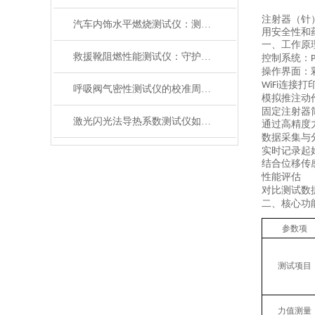
注射器（针
汽车内饰水平燃烧测试仪：测试步骤、试样制备与结果判读
用安全性和
一、
工作原
救援靴阻燃性能测试仪：守护救援人员足部安全的检测装备
控制系统：
操作界面：
连接打
WiFi
呼吸阀气密性测试仪的校准周期与重要性
模拟推注动
固定注射器
激光闪光法导热系数测试仪如何征服极端温度下的材料测试？
通过高精度
数据采集与
实时记录起
结合位移传
性能评估
对比测试数
二、
核心功
参数项
测试项目
力值测量