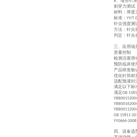
、
缝合针
B
刺穿力测试
材料
：厚度
标准
：
‌YY/T 
针尖强度测
方法
：针尖
判定
：针尖
三、
应用场
质量控制
检测活塞滑
预防临床使
产品研发验
优化针筒材
适配预灌封
满足以下标
满足
GB 158
YBB0015200
YBB0016200
YBB0011200
‌GB 15811-201
YY0666-2008
四、
设备选