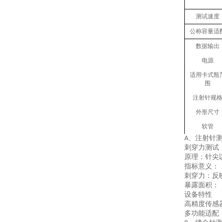
测试速度
公称容量适
数据输出
电源
适用
卡式瓶
围
注射针规
外形尺寸
软管
、
注射针
A
刺穿力测试
原理
：针尖
指标意义
：
刺穿力
：反
暴露面积：
设备特性
高精度传感
多功能适配