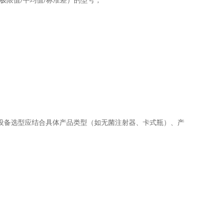
极限
值
平均值
标准差）的型号
；
/
/
设备选型应结合具体产品类型（如无菌注射器、卡式瓶）、产