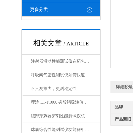
更多分类
相关文章
/ ARTICLE
注射器滑动性能测试仪在药包材检测中的应用
呼吸阀气密性测试仪如何快速判断呼吸阀是否失效？
详细说
不只测推力，更测稳定性——注射器滑动性能测试仪全面解析
理涛 LT-F1000 碳酸钙吸油值测试仪 介绍说明
品牌
腹部穿刺器穿刺性能测试仪核心测试指标：穿刺力、峰值力、穿透力解析
产品新旧
球囊综合性能测试仪功能解析：额定爆破压（RBP）、顺应性、疲劳强度