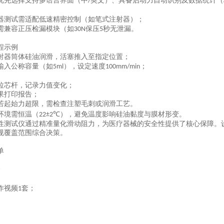
优先选择支持多语言界面（中
英文）、具备启动力自动识别及数据统计（
/
器测试需适配低速精密控制（如笔式注射器
）；
需兼容正压检漏模块（如
保压
秒无泄漏
。
30N
5
程示例
射器筒体硅油润滑，活塞推入至指定位置
；
输入公称容量（如
），设定速度
；
5ml
100mm/min‌
拉芯杆，记录力值变化；
果打印报告
；
若起始力超限，需检查注塑毛刺或润滑工艺
。
环境需恒温（
），避免温度影响硅油黏度与膜材形变
。
22±2℃
性测试仪通过精准量化滑动阻力，为医疗器械的安全性提供了核心保障。
规覆盖范围综合决策。
单
套
；
作视频
套；
1