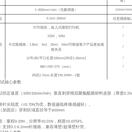
率）
（无极调速）
±1mm/min
1–600mm/min
配
任意规格输
0.1ml–200ml
打印报告
，嵌入式微型打印机
/
，
/
220V
50hz
范
卡式瓶规格：
、
、
、
可根据客户产品更改规
1.8ml
3ml
20ml
50ml
/
格
夹具
格
号
平口长度
外径
/
12
18G
100mm[
1.26mm]
×
×
（
）
/
4
8
0
290
3
75
mm
内径
长度
套
2.7mm,
190.5MM---1
测试核心参数
以恒定速度（
）垂直刺穿模拟聚氨酯膜材料皮肤（厚度
100±10mm/min
0.3
映针尖锐度（
为优，数值越低疼痛感越轻）
。
≤0.70N
（加固后）穿刺区域直径等于
ø10mm
器
：量程
，分辨率
，精度
。
0-20N
±0.01N
±0.05%FS‌
：支持
针规格，兼容薄壁
超薄壁针管。
0.1-6.2mm
/