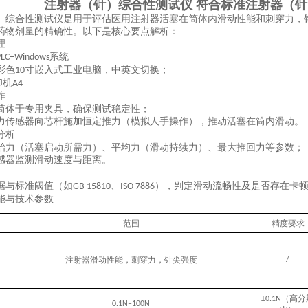
注射器（针）综合性测试仪 符合标准
注射器（针
）综合性测试仪是用于评估医用注射器活塞在筒体内滑动性能
和刺穿力，
药物剂量的精确性。以下是核心要点解析：
理
系统
PLC+Windows
彩色
寸嵌入式工业电脑，中英文切换；
10
印机
A4
作
筒体于专用夹具，确保测试稳定性；
力传感器向芯杆施加恒定推力（模拟人手操作），推动活塞在筒内滑动
。
分析
始力（活塞启动所需力）、平均力（滑动持续力）、最大推回力等参数；
感器监测滑动速度与距离
。
据与标准阈值（如
、
），判定滑动流畅性及是否存在卡
GB 15810
ISO 7886
能与技术参数
范围
精度要求
注射器滑动性能，刺穿力，针尖强度
/
（高分
±0.1N
0.1N–100N