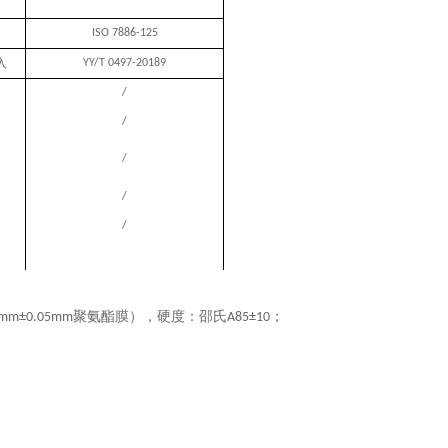
ISO 7886-1‌25
入
YY/T 0497-2018‌9
/
/
/
/
/
聚氨酯膜），硬度：邵氏
；
5mm±0.05mm
A85±10