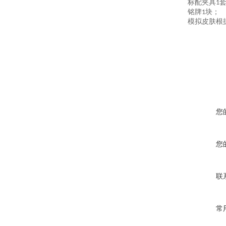
标配夹具
1
铭牌
块；
1
模拟皮肤根
您
您
联
常