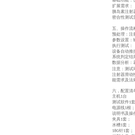
基础功能
：
扩展需求
：
胰岛素注射
密合性测试
五、
操作流
预处理
：注
参数设置
：
执行测试
：
设备自动推
系统判定结
数据分析
：
注意
：测试
注射器滑动
能需求及法
六，
配置清
主机
台
1
测试软件
1
电源线
根
1
说明书及操
夹具
套；
1
水槽
套；
1
针
套；
18G
1