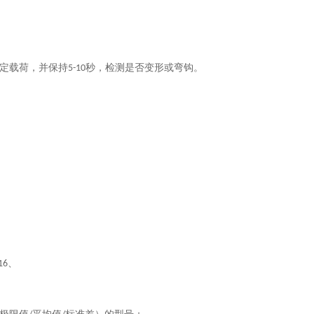
定载荷，并保持
秒，检测是否变形或弯钩
。
5-10
、
16