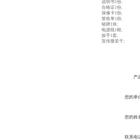
说明书1份;
合格证1份;
保修卡1份;
签收单1份;
铭牌1块;
电源线1根;
扳手1套;
宣传册若干;
产
您的单
您的姓
联系电