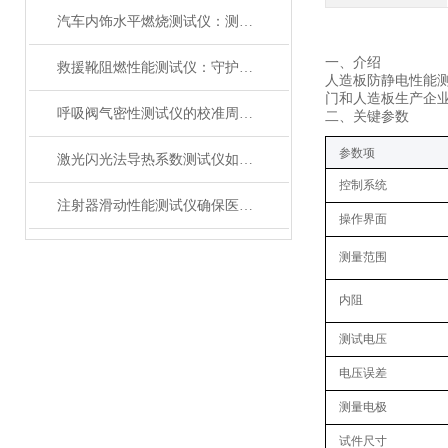
汽车内饰水平燃烧测试仪：测试步骤、试样制备与结果判读
‌一、
介绍
救援靴阻燃性能测试仪：守护救援人员足部安全的检测装备
人造板防静电性能测
门和人造板生产企业
呼吸阀气密性测试仪的校准周期与重要性
‌二、关键参数
‌参数项‌
激光闪光法导热系数测试仪如何征服极端温度下的材料测试？
控制系统
注射器滑动性能测试仪确保医疗注射安全顺畅
操作界面
测量范围
内阻
测试电压
电压误差
测量电极
试件尺寸