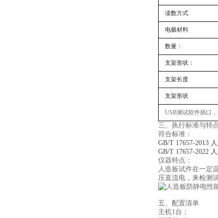
读数方式
电极材料
数量：
支架形状：
支架长度
支架形状
USB测试软件插口
三、
执行
标准与
特
符合标准：
GB/T 17657-
GB/T 17657-
仪器特点
‌：
人造板试件在一定温
压直流电，来检测
五、配置清单
主机1台；