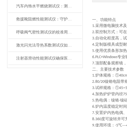
汽车内饰水平燃烧测试仪：测试步骤、试样制备与结果判读
救援靴阻燃性能测试仪：守护救援人员足部安全的检测装备
一、功能特点
采用微电脑技术及
1.
双控制方式：可在
呼吸阀气密性测试仪的校准周期与重要性
2.
自动化程度高，试
3.
定制版模具成型耐
4.
激光闪光法导热系数测试仪如何征服极端温度下的材料测试？
使用优质条形加热
5.
专业
6.PLC+
Windows
注射器滑动性能测试仪确保医疗注射安全顺畅
顶部配备观察镜，
7.
二、主要技术参数
炉体规格：①
1.
40c
镍铬电阻带
2.80/20
试样规格：①
×
3.
45
加热炉炉管内径
4.
7
热电偶：镍铬
镍
5.
-
炉内温度稳定时间
6.
安置炉内热电偶、
7.
度可旋转并可
8.360
使用环境：
℃—
9.
-5