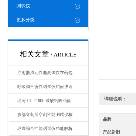
测试仪
更多分类
相关文章
/ ARTICLE
注射器滑动性能测试仪在药包材检测中的应用
呼吸阀气密性测试仪如何快速判断呼吸阀是否失效？
详细说明：
理涛 LT-F1000 碳酸钙吸油值测试仪 介绍说明
腹部穿刺器穿刺性能测试仪核心测试指标：穿刺力、峰值力、穿透力解析
品牌
球囊综合性能测试仪功能解析：额定爆破压（RBP）、顺应性、疲劳强度
产品新旧